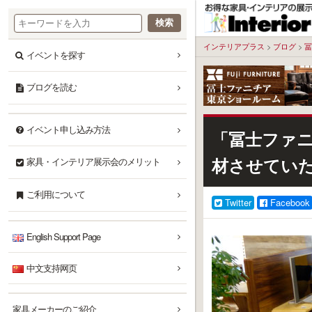
本
文
へ
インテリアプラス
>
ブログ
>
冨
イベントを探す
ブログを読む
イベント申し込み方法
「冨士ファニチ
材させてい
家具・インテリア展示会のメリット
ご利用について
Twitter
Facebook
English Support Page
中文支持网页
家具メーカーのご紹介