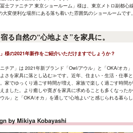
冨士ファニチア 東京ショールーム」様は、東京メトロ副都心
の大変便利な場所にある落ち着いた雰囲気のショールームです
宿る自然の“心地よさ”を家具に。
ア」様の2021年新作をご紹介いただけますでしょうか？
チア」は 2021年新ブランド「Owl/アウル」と「OKA/オ
よさを家具に落とし込む≫です。近年、住まい・生活・仕事と
。家でゆっくり過ごす時間が増え、家族で楽しく過ごす時間が
えました。より癒しや寛ぎを家具に求めることも多くなったか
/アウル」と「OKA/オカ」を通して“心地よい”と感じられる暮
n by Mikiya Kobayashi