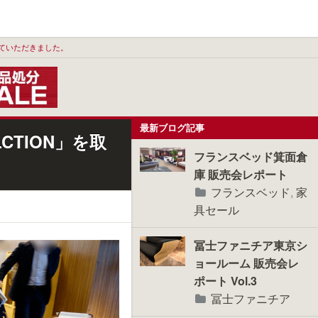
させていただきました。
最新ブログ記事
CTION」を取
フランスベッド箕面倉
庫 販売会レポート
フランスベッド
,
家
具セール
冨士ファニチア東京シ
ョールーム 販売会レ
ポート Vol.3
冨士ファニチア