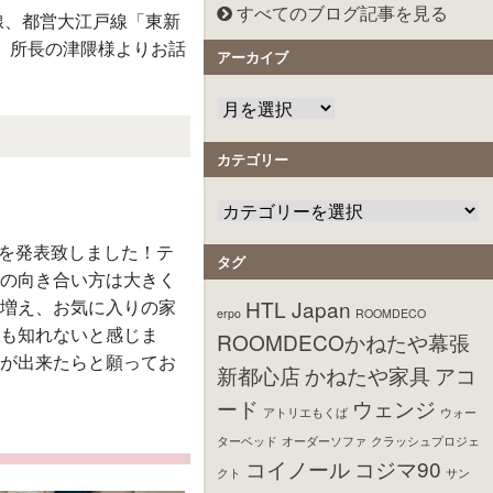
すべてのブログ記事を見る
線、都営大江戸線「東新
。所長の津隈様よりお話
アーカイブ
カテゴリー
カ」を発表致しました！テ
タグ
の向き合い方は大きく
増え、お気に入りの家
HTL Japan
erpo
ROOMDECO
も知れないと感じま
ROOMDECOかねたや幕張
らしが出来たらと願ってお
新都心店
かねたや家具
アコ
ード
ウェンジ
アトリエもくば
ウォー
ターベッド
オーダーソファ
クラッシュプロジェ
コイノール
コジマ90
クト
サン