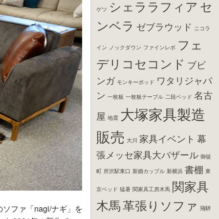
シェララフィア
セ
ゲツ
ンベラ
ゼブラウッド
ニコラ
フェ
イン
ノックダウン
ファインレボ
デリコセコンド
ブビ
ンガ
ワタリジャパ
モンキーポッド
ン
名古
一枚板
一枚板テーブル
二段ベッド
大塚家具製造
屋
地震
販売
家具イベント
幕
大川
張メッセ家具大バザール
御徒
書棚
町
所沢駅東口
新婚カップル
新横浜
東
関家具
京ベッド
猛暑
関家具工房木馬
木馬
革張りソファ
ファ「nagi/ナギ」を
飛騨