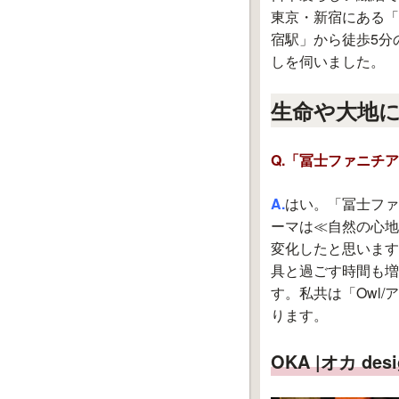
東京・新宿にある「
宿駅」から徒歩5分
しを伺いました。
生命や大地に
Q.「冨士ファニチ
A.
はい。「冨士ファニ
ーマは≪自然の心地
変化したと思います
具と過ごす時間も増
す。私共は「Owl
ります。
OKA |オカ desig