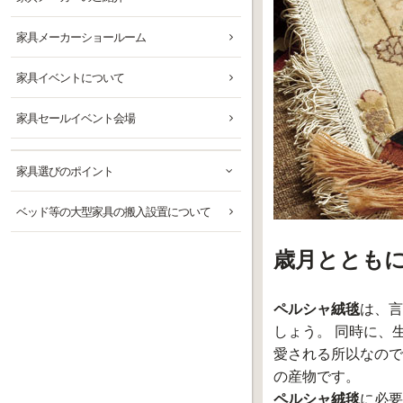
家具メーカーショールーム
家具イベントについて
家具セールイベント会場
家具選びのポイント
ベッド等の大型家具の搬入設置について
歳月ととも
ペルシャ絨毯
は、言
しょう。 同時に、
愛される所以なので
の産物です。
ペルシャ絨毯
に必要