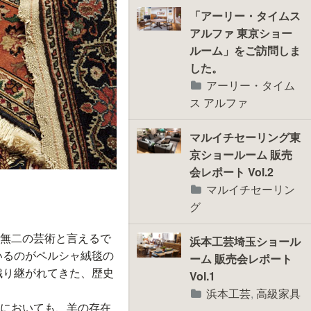
「アーリー・タイムス
アルファ 東京ショー
ルーム」をご訪問しま
した。
アーリー・タイム
ス アルファ
マルイチセーリング東
京ショールーム 販売
会レポート Vol.2
マルイチセーリン
グ
無二の芸術と言えるで
浜本工芸埼玉ショール
いるのがペルシャ絨毯の
ーム 販売会レポート
織り継がれてきた、歴史
Vol.1
浜本工芸
,
高級家具
においても、羊の存在