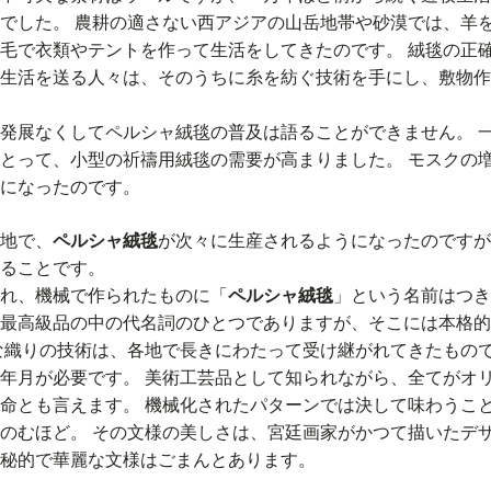
でした。 農耕の適さない西アジアの山岳地帯や砂漠では、羊
毛で衣類やテントを作って生活をしてきたのです。 絨毯の正
生活を送る人々は、そのうちに糸を紡ぐ技術を手にし、敷物作
発展なくしてペルシャ絨毯の普及は語ることができません。 
とって、小型の祈禱用絨毯の需要が高まりました。 モスクの
になったのです。
地で、
ペルシャ絨毯
が次々に生産されるようになったのですが
ることです。
れ、機械で作られたものに「
ペルシャ絨毯
」という名前はつき
最高級品の中の代名詞のひとつでありますが、そこには本格的
な織りの技術は、各地で長きにわたって受け継がれてきたもの
年月が必要です。 美術工芸品として知られながら、全てがオ
命とも言えます。 機械化されたパターンでは決して味わうこ
のむほど。 その文様の美しさは、宮廷画家がかつて描いたデ
秘的で華麗な文様はごまんとあります。