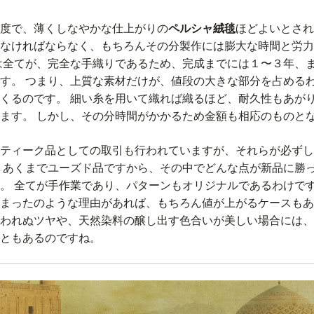
度で、薄くしなやかな仕上がりの
ペルシャ絨毯
ほどよいとされ
なければならなく、もちろんその分製作には膨大な時間と労力
は全てが、完全な手織りであるため、完成までには１〜３年、
す。 つまり、上質な素材だけが、値段の大きな部分を占める
くるのです。 細い糸を用いて織れば織るほど、耐久性もあが
ます。 しかし、その分時間がかかるため金額も相応のものと
ティーク品としての取引も行われていますが、それらが必ずし
 あくまでユーズド品ですから、その中でどんな点が新品に勝
。 全てが手作業であり、パターンもオリジナルであるわけで
まったのような理由があれば、もちろん値が上がるケースもあ
われぬツヤや、天然染料の醸し出す色合いが美しい場合には、
ともあるのですね。