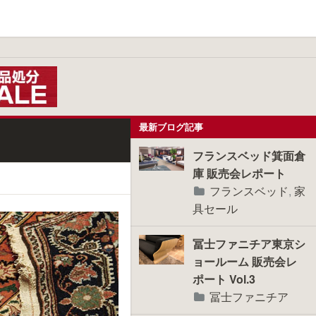
最新ブログ記事
フランスベッド箕面倉
庫 販売会レポート
フランスベッド
,
家
具セール
冨士ファニチア東京シ
ョールーム 販売会レ
ポート Vol.3
冨士ファニチア