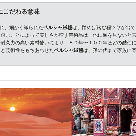
にこだわる意味
れ、細かく織られた
ペルシャ絨毯
は、踏めば踏む程ツヤが出て
 踏むことによって美しさが増す芸術品は、他に類を見ないと
で耐久力の高い素材使いにより、８０年〜１００年ほどの酷使
性と芸術性をもちあわせた
ペルシャ絨毯
は、孫の代まで家族に