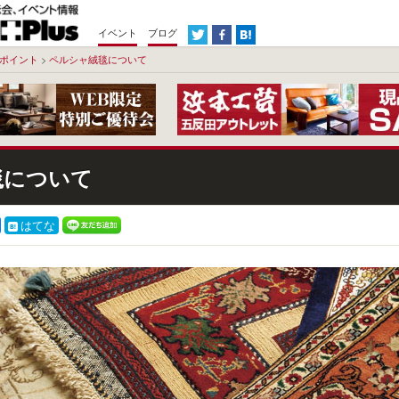
イベント
ブログ
ポイント
>
ペルシャ絨毯について
毯について
はてな