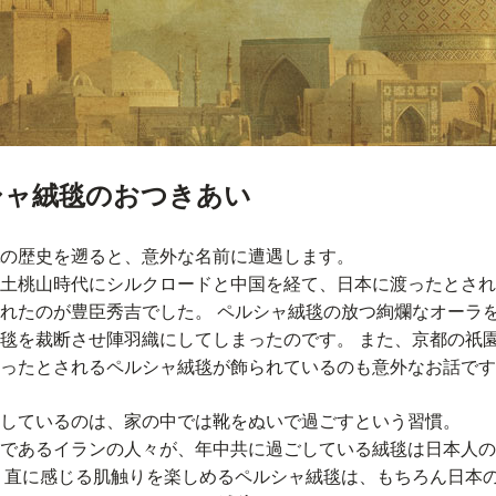
シャ絨毯のおつきあい
の歴史を遡ると、意外な名前に遭遇します。
土桃山時代にシルクロードと中国を経て、日本に渡ったとされ
れたのが豊臣秀吉でした。 ペルシャ絨毯の放つ絢爛なオーラ
毯を裁断させ陣羽織にしてしまったのです。 また、京都の祇
ったとされるペルシャ絨毯が飾られているのも意外なお話です
しているのは、家の中では靴をぬいで過ごすという習慣。
であるイランの人々が、年中共に過ごしている絨毯は日本人の
 直に感じる肌触りを楽しめるペルシャ絨毯は、もちろん日本