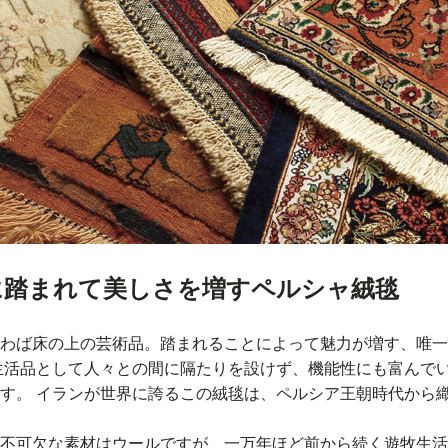
に踏まれて美しさを増すペルシャ絨毯
わば床の上の芸術品。踏まれることによって魅力が増す、唯一
生活品として人々との間に隔たりを設けず、機能性にも富んで
す。 イランが世界に誇るこの絨毯は、ペルシア王朝時代から
不可欠な素材はウールですが、一万年ほど前から続く遊牧生活