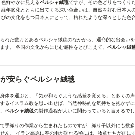
と色鮮やかに見える
ペルシャ絨毯
ですが、その色どりをつくり
 経年変化とともに出てくる深い色合いは、自然を好む日本人
さびの文化をもつ日本人にとって、枯れたような深々とした色
られた数万とあるペルシャ絨毯のなかから、運命的な出会いを
ます。 各国の文化からにじむ感性をとびこえて、
ペルシャ絨
分が安らぐペルシャ絨毯
身体を運ぶと、「気が和らぐような感覚を覚える」と多くの声
するイスラム教を思い出せば、当然神秘的な気持ちを抱かずに
、
ペルシャ絨毯
の製作過程が大いに関わっていると言えるでし
て手織りの作業から生まれたものですが、織り子以外にも数多
せん。 イラン高原に春の雨が訪れる頃には、牧童たちが雨に