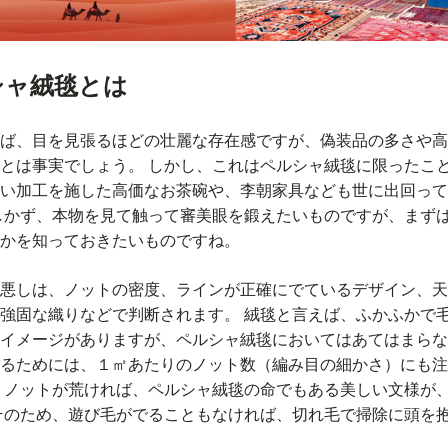
シャ絨毯とは
ば、目を見張るほどの壮麗な存在感ですが、偽装品の多さや高
とは事実でしょう。 しかし、これはペルシャ絨毯に限ったこと
い加工を施した高価なお茶碗や、李朝家具なども世に出回って
しかず、本物を見て触って審美眼を鍛えたいものですが、まず
かを知っておきたいものですね。
悪しは、ノットの密度、ラインが正確にでているデザイン、天
強固な織りなどで判断されます。 絨毯と言えば、ふかふかで
イメージがありますが、ペルシャ絨毯においてはあてはまらな
るためには、１㎡あたりのノット数（編み目の細かさ）にも注
、ノットが荒ければ、ペルシャ絨毯の命でもある美しい文様が
そのため、遊び毛がでることもなければ、切れ毛で掃除に頭を