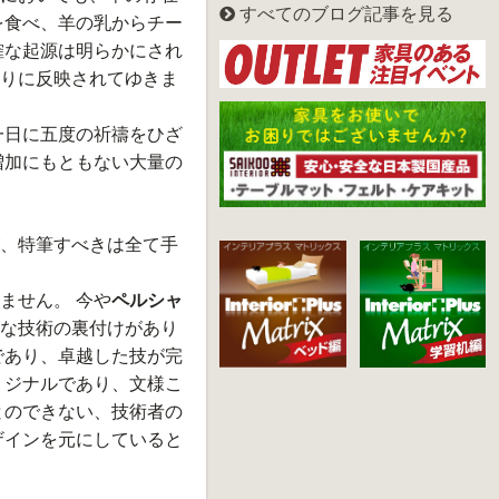
すべてのブログ記事を見る
を食べ、羊の乳からチー
確な起源は明らかにされ
りに反映されてゆきま
一日に五度の祈禱をひざ
増加にもともない大量の
、特筆すべきは全て手
ません。 今や
ペルシャ
な技術の裏付けがあり
であり、卓越した技が完
リジナルであり、文様こ
とのできない、技術者の
ザインを元にしていると