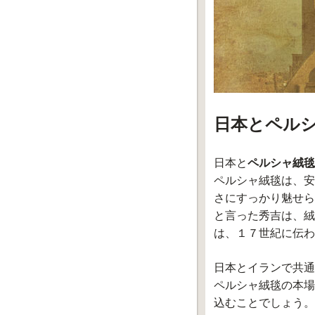
日本とペル
日本と
ペルシャ絨毯
ペルシャ絨毯は、安
さにすっかり魅せら
と言った秀吉は、絨
は、１７世紀に伝わ
日本とイランで共通
ペルシャ絨毯の本場
込むことでしょう。