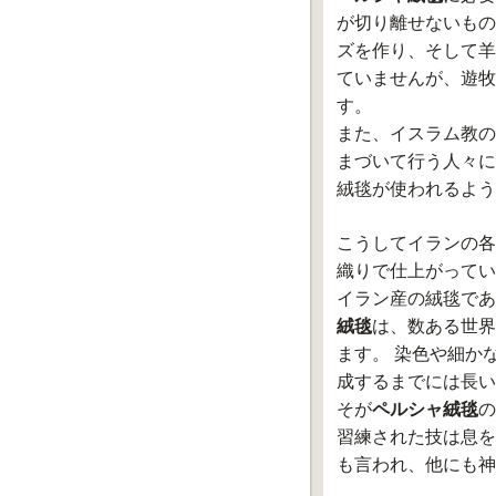
が切り離せないもの
ズを作り、そして羊
ていませんが、遊牧
す。
また、イスラム教の
まづいて行う人々に
絨毯が使われるよう
こうしてイランの各
織りで仕上がってい
イラン産の絨毯であ
絨毯
は、数ある世界
ます。 染色や細か
成するまでには長い
そが
ペルシャ絨毯
の
習練された技は息を
も言われ、他にも神