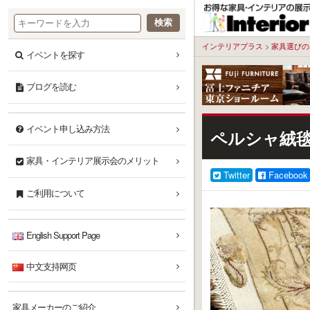
本
文
へ
インテリアプラス
>
家具選びの
イベントを探す
ブログを読む
イベント申し込み方法
ペルシャ絨
家具・インテリア展示会のメリット
Twitter
Facebook
ご利用について
English Support Page
中文支持网页
家具メーカーのご紹介