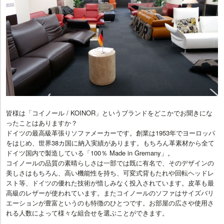
皆様は「コイノール / KOINOR」というブランドをどこかでお聞きにな
ったことはありますか？
ドイツの最高級革張りソファメーカーです。創業は1953年でヨーロッパ
をはじめ、世界38カ国に納入実績があります。もちろん革素材から全て
ドイツ国内で製造している「100％ Made in Gremany」。
コイノールの品質の素晴らしさは一部では既に有名で、そのデザインの
美しさはもちろん、高い機能性を持ち、可変式背もたれや回転ヘッドレ
スト等、ドイツの優れた技術が惜しみなく投入されています。皮革も最
高級のレザーが使われています。またコイノールのソファはサイズバリ
エーションが豊富というのも特徴のひとつです。お部屋の広さや使用さ
れる人数によって様々な組合せを選ぶことができます。