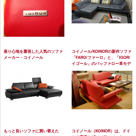
座り心地を重視した人気のソファ
コイノール/KOINORの新作ソファ
メーカー・コイノール
「FARO/ファーロ」と、「IGOR/
イゴール」のバッファロー革モデ
ル
もっと良いソファに買い替えた
コイノール（KOINOR）は、ドイ