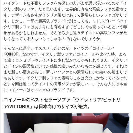
ハイグレードな革張りソファをお探しの方がまず思い浮かべるのが「イ
タリア製のソファ」だと思います。世界的に有名な高級ソファの産地で
す。デザインもさすがイタリア製だけあって素晴らしいソファばかりで
す。しかし、一部の超高級ブランドは別としても、ミドルグレードのイ
タリア製ソファはあまりにも有名すぎてどこにでも売っているという印
象があるかもしれません。そろそろ少し違うテイストの高級ソファが欲
しくなってくる人もいらっしゃるのではないでしょうか。
そんな人に是非、オススメしたいのが、ドイツの「コイノール /
KOINOR」なのです。イタリア製ソファとコイノールを比べた時、まる
で違うコンセプトやテイストに少し驚かれるかもしれません。イタリア
とドイツの国民性というか感性の違いみたいなものを感じます。それは
また新しい驚きと共に、新しいソファとの素晴らしい出会いの始まりで
もあります。イタリア製ソファの素晴らしさは充分にかわっているけれ
ど、今回は違ってテイストの高級ソファが欲しい…。そんな人には本当
にコイノールはオススメのブランドです。
コイノールのベストセラーソファ「ヴィットリア/ビットリ
ア/VITTORIA」は日本向けのサイズが魅力。