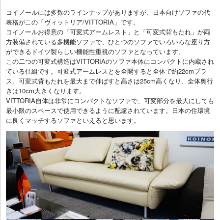
コイノールには多数のラインナップがありますが、日本向けソファの代
表格がこの「ヴィットリア/VITTORIA」です。
コイノールお得意の「可変式アームレスト」と「可変式背もたれ」が両
方装備されている多機能ソファで、ひとつのソファでいろいろな座り方
ができるドイツ製らしい機能性重視のソファとなっています。
この二つの可変式構造はVITTORIAのソファ本体にコンパクトに内蔵され
ている仕組です。可変式アームレスとを全開すると全体で約22cmプラ
ス。可変式背もたれを最大まで伸ばすと高さは25cm高くなり、全体奥行
きは10cm大きくなります。
VITTORIA自体は非常にコンパクトなソファで、可変部分を最大にしても
最小限のスペースで使用できるように配慮されています。日本の住環境
に良くマッチするソファといえると思います。