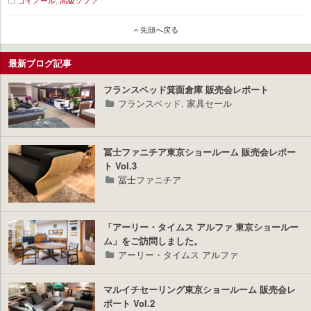
コイノール
,
高級ソファ
イ
先頭へ戻る
ン
テ
リ
最新ブログ記事
ア
プ
フランスベッド箕面倉庫 販売会レポート
ラ
フランスベッド
,
家具セール
ス
冨士ファニチア東京ショールーム 販売会レポー
ト Vol.3
冨士ファニチア
「アーリー・タイムス アルファ 東京ショールー
ム」をご訪問しました。
アーリー・タイムス アルファ
マルイチセーリング東京ショールーム 販売会レ
ポート Vol.2