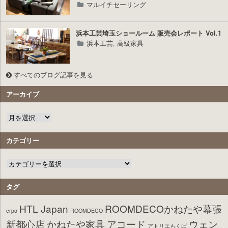
マルイチセーリング
浜本工芸埼玉ショールーム 販売会レポート Vol.1
浜本工芸
,
高級家具
すべてのブログ記事を見る
アーカイブ
カテゴリー
タグ
HTL Japan
ROOMDECOかねたや幕張
erpo
ROOMDECO
新都心店
かねたや家具
アコード
ウェン
アトリエもくば