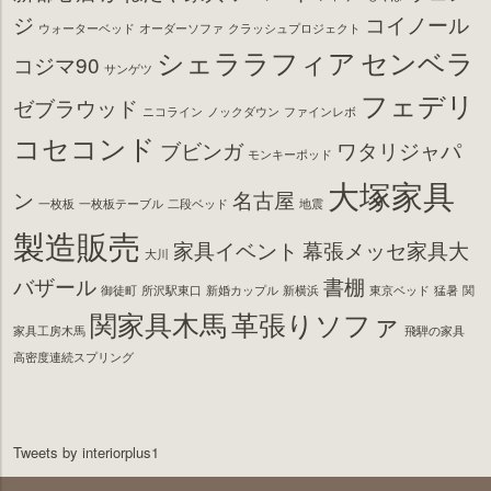
ジ
コイノール
ウォーターベッド
オーダーソファ
クラッシュプロジェクト
シェララフィア
センベラ
コジマ90
サンゲツ
フェデリ
ゼブラウッド
ニコライン
ノックダウン
ファインレボ
コセコンド
ブビンガ
ワタリジャパ
モンキーポッド
大塚家具
ン
名古屋
一枚板
一枚板テーブル
二段ベッド
地震
製造販売
家具イベント
幕張メッセ家具大
大川
バザール
書棚
御徒町
所沢駅東口
新婚カップル
新横浜
東京ベッド
猛暑
関
関家具木馬
革張りソファ
家具工房木馬
飛騨の家具
高密度連続スプリング
Tweets by interiorplus1