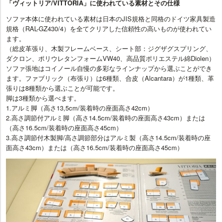
「ヴィットリア/VITTORIA」に使われている素材とその仕様
ソファ本体に使われている素材は日本のJIS規格と同格のドイツ家具製造
規格（RAL-GZ430/4）を全てクリアした信頼性の高いものが使われてい
ます。
（総皮革張り、木製フレームベース、シート部：ジグザグスプリング、
ダクロン、ポリウレタンフォームVW40、高品質ポリエステル綿Diolen）
ソファ張地はコイノール自慢の多彩なラインナップから選ぶことができ
ます。ファブリック（布張り）は6種類、合皮（Alcantara）が1種類、革
張りは8種類から選ぶことが可能です。
脚は3種類から選べます。
1.アルミ脚（高さ13,5cm/装着時の座面高さ42cm）
2.高さ調節付アルミ脚（高さ14.5cm/装着時の座面高さ43cm）または
（高さ16.5cm/装着時の座面高さ45cm）
3.高さ調節付木製脚/高さ調節部分はアルミ製（高さ14.5cm/装着時の座
面高さ43cm）または（高さ16.5cm/装着時の座面高さ45cm）