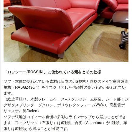
「ロッシーニ/ROSSINI」に使われている素材とその仕様
ソファ本体に使われている素材は日本のJIS規格と同格のドイツ家具製造
規格（RAL-GZ430/4）を全てクリアした信頼性の高いものが使われてい
ます。
（総皮革張り、木製フレームベース+メタルフレーム構造、シート部：ジ
グザグスプリング、ダクロン、ポリウレタンフォームVW40、高品質ポ
リエステル綿Diolen）
ソファ張地はコイノール自慢の多彩なラインナップから選ぶことができ
ます。ファブリック（布張り）は6種類、合皮（Alcantara）が1種類、革
張りは8種類から選ぶことが可能です。