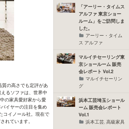
「アーリー・タイムス
アルファ 東京ショー
ルーム」をご訪問しま
した。
アーリー・タイム
ス アルファ
マルイチセーリング東
京ショールーム 販売
会レポート Vol.2
マルイチセーリン
品質の高さでも定評があ
グ
超えるソファは、世界中
中の家具愛好家から愛
浜本工芸埼玉ショール
年バイヤーの注目を集め
ーム 販売会レポート
たコイノール社。現在で
Vol.1
荷されています。
浜本工芸
,
高級家具