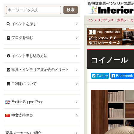
本
文
へ
インテリアプラス
>
家具メーカ
イベントを探す
ブログを読む
イベント申し込み方法
コイノール
家具・インテリア展示会のメリット
Twitter
Facebook
ご利用について
English Support Page
中文支持网页
家具メーカーのご紹介