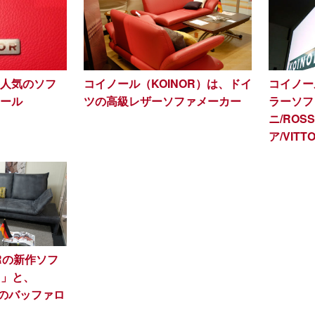
人気のソフ
コイノール（KOINOR）は、ドイ
コイノー
ール
ツの高級レザーソファメーカー
ラーソフ
ニ/ROS
ア/VITT
ORの新作ソフ
ロ」と、
」のバッファロ