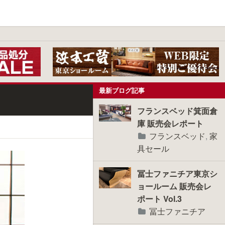
最新ブログ記事
フランスベッド箕面倉
庫 販売会レポート
フランスベッド
,
家
具セール
冨士ファニチア東京シ
ョールーム 販売会レ
ポート Vol.3
冨士ファニチア