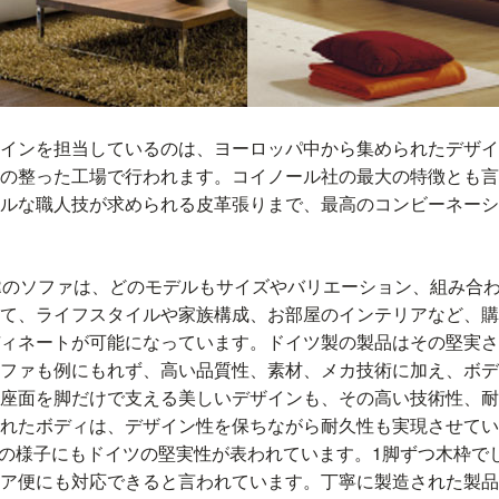
インを担当しているのは、ヨーロッパ中から集められたデザイ
の整った工場で行われます。コイノール社の最大の特徴とも言
ルな職人技が求められる皮革張りまで、最高のコンビーネーシ
NORのソファは、どのモデルもサイズやバリエーション、組み合
て、ライフスタイルや家族構成、お部屋のインテリアなど、購
ィネートが可能になっています。ドイツ製の製品はその堅実さ
ファも例にもれず、高い品質性、素材、メカ技術に加え、ボデ
座面を脚だけで支える美しいデザインも、その高い技術性、耐
れたボディは、デザイン性を保ちながら耐久性も実現させてい
出荷の様子にもドイツの堅実性が表われています。1脚ずつ木枠
ア便にも対応できると言われています。丁寧に製造された製品