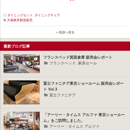
ダイニングセット
,
ダイニングチェア
大塚家具製造販売
イ
先頭へ戻る
ン
テ
リ
最新ブログ記事
ア
プ
フランスベッド箕面倉庫 販売会レポート
ラ
フランスベッド
,
家具セール
ス
冨士ファニチア東京ショールーム 販売会レポー
ト Vol.3
冨士ファニチア
「アーリー・タイムス アルファ 東京ショールー
ム」をご訪問しました。
アーリー・タイムス アルファ