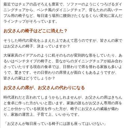
最近ではチェアの品ぞろえも豊富で、ソファーのようにくつろげるダイ
ニングチェアから、ベンチ風のダイニングチェア、背もたれの高いテー
ブル用の椅子など、毎日違う場所に腰掛けたくなるくらい変化に富んだ
ラインナップがそろっています。
お父さんの椅子はどこに消えた？
そうした時代の変化をふまえた上であえて思うのですが、皆さんの家で
はお父さんの椅子、決まっていますか？
大塚家具のイデアルのように机そのものが変則的な形をしていたり、あ
るいはベンチタイプの椅子と、昔ながらのダイニングチェアが組み合わ
さっていたりする現在の食卓では、日替わりで席を替わる家族も多いよ
うで、驚きです。その日替わりの席替えが面白くもあるようですが、
皆さんの家はどうでしょうか？
お父さんの席が、お父さんの代わりになる
時代遅れだと言われてしまうかもしれませんが、お父さんの席はきちん
と食卓に作った方がいいと思います。家族の誰もがお父さん専用の席を
どこか分かっている状況を作った方が、椅子にお父さんの威厳が備わ
り、家族の運営上、子育て上、いいからです。
「お父さんが毎日座っている椅子には誰も座ってはいけない」