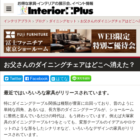
本
文
へ
インテリアプラス
>
ブログ
>
ダイニングセット
>
お父さんのダイニングチェアはどこへ
お父さんのダイニングチェアはどこへ消えた？
Twitter
Facebook
はてな
最近ではいろいろな家具がリリースされています。
特にダイニングテーブル関係は種類が豊富に出回っており、昔のように
単純な四角、あるいは、長方形のダイニングテーブルが、ショールーム
に整然と並んでいるだけの時代は、もう終わっています。例えば大塚家
具のダイニングテーブル1つをとっても、変形テーブルのイデアルやロケ
ットのような形をしたシナリオなど、いろいろなデザインの家具がリリ
ースされています。