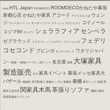
HTL Japan
ROOMDECOかねたや幕張
erpo
ROOMDECO
新都心店
かねたや家具
アコード
ウェン
アトリエもくば
ジ
コイノール
ウォーターベッド
オーダーソファ
クラッシュプロジェクト
シェララフィア
センベラ
コジマ90
サンゲツ
フェデリ
ゼブラウッド
ニコライン
ノックダウン
ファインレボ
コセコンド
ブビンガ
ワタリジャパ
モンキーポッド
大塚家具
ン
名古屋
一枚板
一枚板テーブル
二段ベッド
地震
製造販売
家具イベント
幕張メッセ家具大
大川
バザール
書棚
御徒町
所沢駅東口
新婚カップル
新横浜
東京ベッド
猛暑
関
関家具木馬
革張りソファ
家具工房木馬
飛騨の家具
高密度連続スプリング