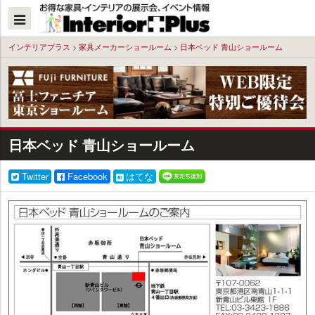
本
文
へ
インテリアプラス
>
家具メーカーショールーム
>
日本ベッド 青山ショールーム
日本ベッド 青山ショールーム
Twitter
Facebook
はてな