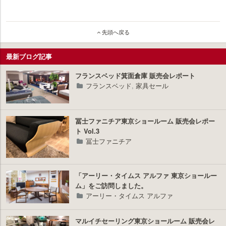
しました。
イ
先頭へ戻る
ン
テ
リ
最新ブログ記事
ア
プ
フランスベッド箕面倉庫 販売会レポート
ラ
フランスベッド
,
家具セール
ス
冨士ファニチア東京ショールーム 販売会レポー
ト Vol.3
冨士ファニチア
「アーリー・タイムス アルファ 東京ショールー
ム」をご訪問しました。
アーリー・タイムス アルファ
マルイチセーリング東京ショールーム 販売会レ