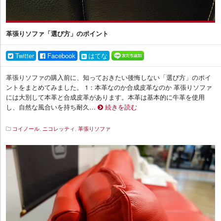
革張りソファ「選び方」のポイント
Twitter
Facebook
はてな
革張りソファの購入前に、知っておきたい後悔しない「選び方」のポイ
ントをまとめてみました。 1：本革なのか合成皮革なのか 革張りソファ
には大別して本革と合成皮革があります。本革は基本的に牛革を使用
し、自然な風合いを持ち耐久…
続きを読む
コイノール
,
ニコレッティ
,
革張りソファ
イ
ン
テ
リ
ア
プ
ラ
ス