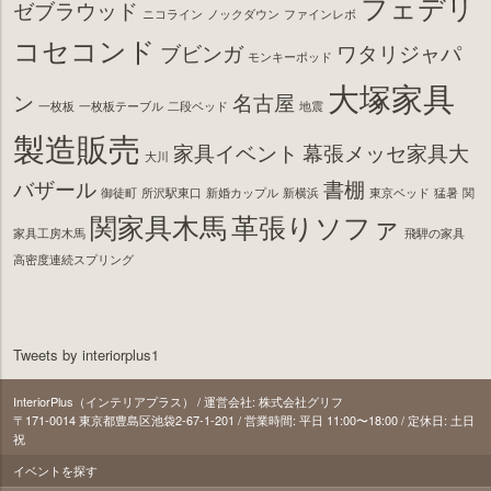
フェデリ
ゼブラウッド
ニコライン
ノックダウン
ファインレボ
コセコンド
ブビンガ
ワタリジャパ
モンキーポッド
大塚家具
ン
名古屋
一枚板
一枚板テーブル
二段ベッド
地震
製造販売
家具イベント
幕張メッセ家具大
大川
バザール
書棚
御徒町
所沢駅東口
新婚カップル
新横浜
東京ベッド
猛暑
関
関家具木馬
革張りソファ
家具工房木馬
飛騨の家具
高密度連続スプリング
Tweets by interiorplus1
InteriorPlus（インテリアプラス） / 運営会社: 株式会社グリフ
〒171‐0014 東京都豊島区池袋2-67-1-201 / 営業時間: 平日 11:00〜18:00 / 定休日: 土日
祝
イベントを探す