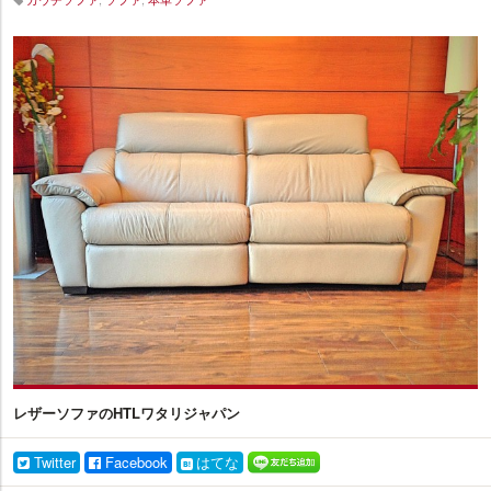
イ
ン
テ
リ
ア
プ
ラ
ス
レザーソファのHTLワタリジャパン
Twitter
Facebook
はてな