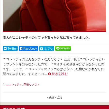
友人がニコレッティのソファを買ったと私に言ってきました。
Twitter
Facebook
はてな
ニコレッティのどんなソファなんだろう？ ただ、私はニコレッティとい
うブランドを知らなかったので、イマイチその凄さが分からなかったの
です。そこで、ニコレッティのソファとはどういった物なのか私なりに
調べてみました。するとニコ…
続きを読む
ニコレッティ
,
革張りソファ
イ
ン
先頭へ戻る
テ
リ
ア