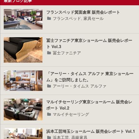
最新ブログ記事
プ
ラ
フランスベッド箕面倉庫 販売会レポート
ス
フランスベッド
,
家具セール
冨士ファニチア東京ショールーム 販売会レポー
ト Vol.3
冨士ファニチア
「アーリー・タイムス アルファ 東京ショールー
ム」をご訪問しました。
アーリー・タイムス アルファ
マルイチセーリング東京ショールーム 販売会レ
ポート Vol.2
マルイチセーリング
浜本工芸埼玉ショールーム 販売会レポート Vol.1
浜本工芸
,
高級家具