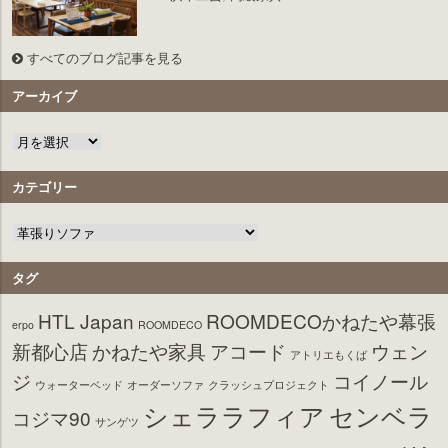
すべてのブログ記事を見る
アーカイブ
カテゴリー
タグ
HTL Japan
ROOMDECOかねたや幕張
erpo
ROOMDECO
新都心店
かねたや家具
アコード
ウェン
アトリエもくば
ジ
コイノール
ウォーターベッド
オーダーソファ
クラッシュプロジェクト
シェララフィア
センベラ
コジマ90
サンゲツ