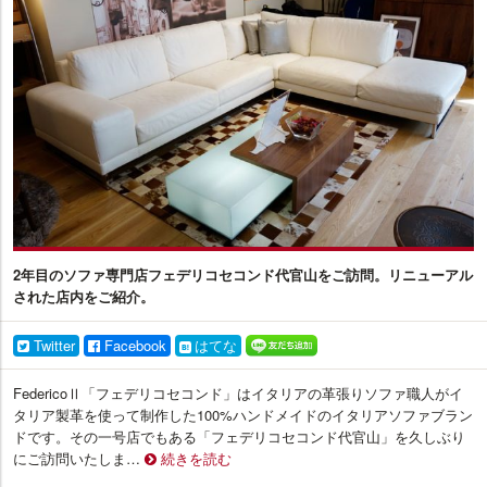
ア
プ
ラ
ス
2年目のソファ専門店フェデリコセコンド代官山をご訪問。リニューアル
された店内をご紹介。
Twitter
Facebook
はてな
FedericoⅡ「フェデリコセコンド」はイタリアの革張りソファ職人がイ
タリア製革を使って制作した100%ハンドメイドのイタリアソファブラン
ドです。その一号店でもある「フェデリコセコンド代官山」を久しぶり
にご訪問いたしま…
続きを読む