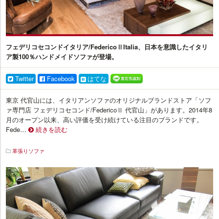
フェデリコセコンドイタリア/FedericoⅡItalia、日本を意識したイタリ
ア製100％ハンドメイドソファが登場。
Twitter
Facebook
はてな
東京 代官山には、イタリアンソファのオリジナルブランドストア「ソフ
ァ専門店 フェデリコセコンド/FedericoⅡ 代官山」があります。2014年8
月のオープン以来、高い評価を受け続けている注目のブランドです。
Fede…
続きを読む
革張りソファ
イ
ン
テ
リ
ア
プ
ラ