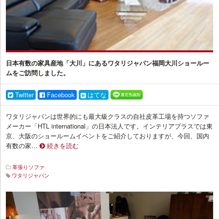
日本有数の家具産地「大川」にあるワタリジャパン福岡大川ショールー
ムをご訪問しました。
Twitter
Facebook
はてな
ワタリジャパンは世界的にも最大級クラスの自社皮革工場を持つソファ
メーカー「HTL international」の日本法人です。インテリアプラスでは東
京、大阪のショールームイベントをご紹介しておりますが、今回、国内
有数の家…
続きを読む
革張りソファ
ワタリジャパン
イ
ン
テ
リ