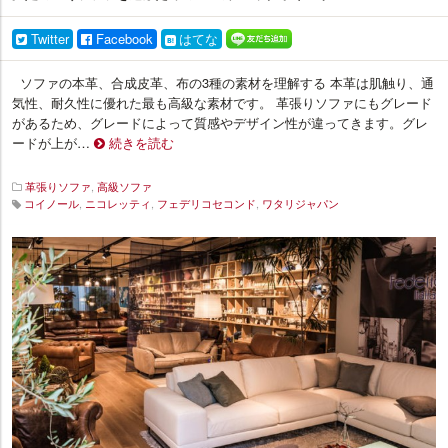
Twitter
Facebook
はてな
ソファの本革、合成皮革、布の3種の素材を理解する 本革は肌触り、通
気性、耐久性に優れた最も高級な素材です。 革張りソファにもグレード
があるため、グレードによって質感やデザイン性が違ってきます。グレ
ードが上が…
続きを読む
革張りソファ
,
高級ソファ
コイノール
,
ニコレッティ
,
フェデリコセコンド
,
ワタリジャパン
イ
ン
テ
リ
ア
プ
ラ
ス