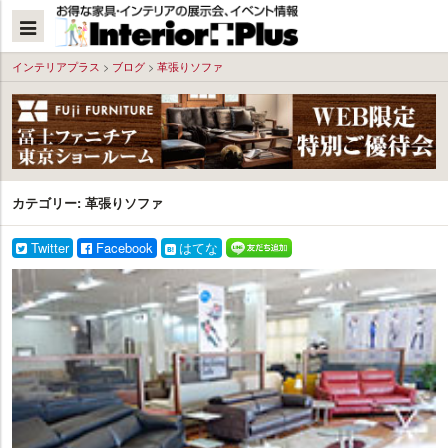
本
文
へ
インテリアプラス
>
ブログ
>
革張りソファ
カテゴリー:
革張りソファ
Twitter
Facebook
はてな