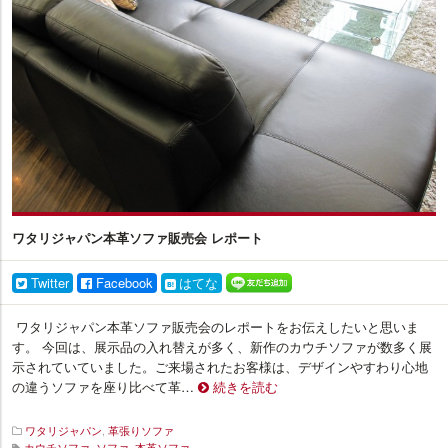
ス
ワタリジャパン本革ソファ販売会 レポート
Twitter
Facebook
はてな
ワタリジャパン本革ソファ販売会のレポートをお伝えしたいと思いま
す。 今回は、展示品の入れ替えが多く、新作のカウチソファが数多く展
示されていていました。ご来場されたお客様は、デザインやすわり心地
の違うソファを座り比べて革…
続きを読む
ワタリジャパン
,
革張りソファ
カウチソファ
,
ソファ
,
本革ソファ