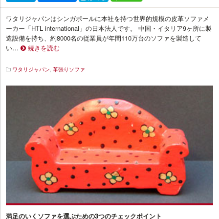
ワタリジャパンはシンガポールに本社を持つ世界的規模の皮革ソファメ
ーカー「HTL international」の日本法人です。 中国・イタリア9ヶ所に製
造設備を持ち、約8000名の従業員が年間110万台のソファを製造して
い…
続きを読む
ワタリジャパン
,
革張りソファ
イ
ン
テ
リ
ア
プ
ラ
ス
満足のいくソファを選ぶための3つのチェックポイント