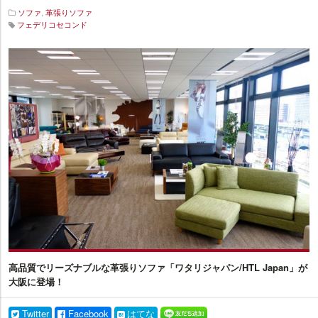
ソファ
,
革張りソファ
フェデリコセコンド
イ
ン
テ
リ
ア
プ
ラ
ス
高品質でリーズナブルな革張りソファ「ワタリジャパン/HTL Japan」が
大阪に登場！
Twitter
Facebook
はてな