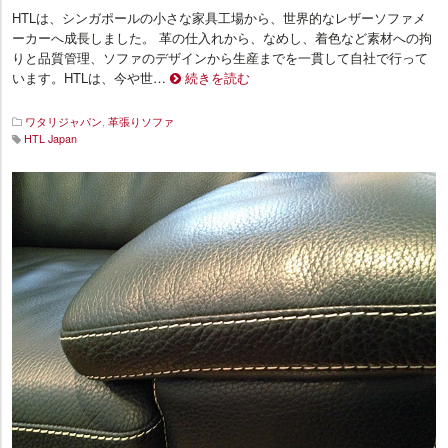
HTLは、シンガポールの小さな家具工場から、世界的なレザーソファメ
ーカーへ成長しました。 革の仕入れから、なめし、着色など素材への拘
りと品質管理、ソファのデザインから生産までを一貫して自社で行って
います。HTLは、今や世…
続きを読む
ワタリジャパン
,
革張りソファ
HTL Japan
イ
ン
テ
リ
ア
プ
ラ
ス