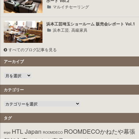
ポート Vol.2
マルイチセーリング
浜本工芸埼玉ショールーム 販売会レポート Vol.1
浜本工芸
,
高級家具
すべてのブログ記事を見る
アーカイブ
カテゴリー
タグ
HTL Japan
ROOMDECOかねたや幕張
erpo
ROOMDECO