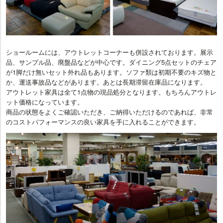
ショールームには、アウトレットコーナーも併設されております。展示
品、サンプル品、廃盤品などが中心です。ダイニング5点セットのチェア
が1脚だけ無いセット外れ品もあります。ソファ類は初期不要のキズ物と
か、運送事故品などがあります。あとは長期滞留在庫品になります。
アウトレット家具は全て1点物の現品処分となります。もちろんアウトレ
ット価格になっています。
商品の状態をよくご確認いただき、ご納得いただけるのであれば、非常
のコストパフォーマンスの良い家具を手に入れることができます。