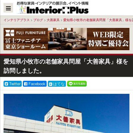
本
文
へ
インテリアプラス
>
ブログ
>
大善家具
>
愛知県小牧市の老舗家具問屋「大善家具」様を
愛知県小牧市の老舗家具問屋「大善家具」様を
訪問しました。
Twitter
Facebook
はてな