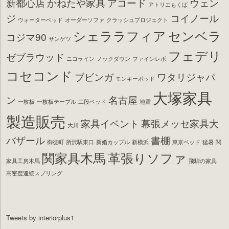
新都心店
かねたや家具
アコード
ウェン
アトリエもくば
ジ
コイノール
ウォーターベッド
オーダーソファ
クラッシュプロジェクト
シェララフィア
センベラ
コジマ90
サンゲツ
フェデリ
ゼブラウッド
ニコライン
ノックダウン
ファインレボ
コセコンド
ブビンガ
ワタリジャパ
モンキーポッド
大塚家具
ン
名古屋
一枚板
一枚板テーブル
二段ベッド
地震
製造販売
家具イベント
幕張メッセ家具大
大川
バザール
書棚
御徒町
所沢駅東口
新婚カップル
新横浜
東京ベッド
猛暑
関
関家具木馬
革張りソファ
家具工房木馬
飛騨の家具
高密度連続スプリング
Tweets by interiorplus1