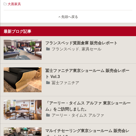
大善家具
イ
先頭へ戻る
ン
テ
リ
最新ブログ記事
ア
プ
フランスベッド箕面倉庫 販売会レポート
ラ
フランスベッド
,
家具セール
ス
冨士ファニチア東京ショールーム 販売会レポー
ト Vol.3
冨士ファニチア
「アーリー・タイムス アルファ 東京ショールー
ム」をご訪問しました。
アーリー・タイムス アルファ
マルイチセーリング東京ショールーム 販売会レ