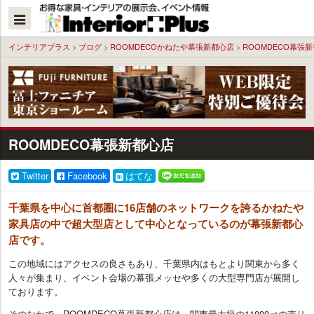
本
文
へ
インテリアプラス
>
ブログ
>
ROOMDECOかねたや幕張新都心店
>
ROOMDECO幕張
ROOMDECO幕張新都心店
Twitter
Facebook
はてな
千葉県を中心に首都圏に16店舗のネットワークを誇るかねたや
家具店の中で超大型店として中心となっているのが幕張新都心
店です。
この地域にはアクセスの良さもあり、千葉県内はもとより関東から多く
人々が集まり、イベント会場の幕張メッセや多くの大型専門店が展開し
ております。
そのなかで、ROOMDECO幕張新都心店は、関東最大級の11000㎡の売り