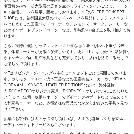
場面積を持ち、超大型店の広さを生かしライフスタイルごとに、トータ
ルで生活シーンを展示、販売しております。１FのSLEEP CONSEPT
SHOPには、首都圏最大級のベッドスペースを展開し、フランスベッド
をはじめとした国産ベッドコーナーや、シモンズ、サータ、シーリーな
どのインポートブランドコーターなど、常時約200台以上を取り揃えてお
ります。
さらに実際に横になってマットレスの寝心地の違いを比べる事が出来
る、体感コーナーがあるのが嬉しいです。更に１Fには可愛い生活雑貨か
らキッチン小物、組立家具なども充実しており、店内を見て回るだけで
も楽しんで頂けます。
２Fはリビング・ダイニングを中心にコンセプトごとに展開しておりま
す。カリモク・マルニ・浜本工芸などの国産有名メーカーや、KELVIN
GIORMANI・KOINOR・LEATHER EDITIONSなどの、海外直輸
入,ROOMDECOオリジナル家具・EKORNES・オリジナルにこだわりた
い方には、無垢一枚板をオーダーでダイニングやボードなどに注文でき
る和家具コーナーなど、多種多様な商品のなかからお好みの家具を見つ
けて下さい。
新築のお客様には図面を御持ち頂ければ、３Dでお部屋づくりを立体コ
ーディネートするサービスもございます。
新築・ブライダルのお客さまは是非一度ご来店ください。満足のいく価