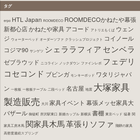
タグ
HTL Japan
ROOMDECOかねたや幕張
erpo
ROOMDECO
新都心店
かねたや家具
アコード
ウェン
アトリエもくば
ジ
コイノール
ウォーターベッド
オーダーソファ
クラッシュプロジェクト
シェララフィア
センベラ
コジマ90
サンゲツ
フェデリ
ゼブラウッド
ニコライン
ノックダウン
ファインレボ
コセコンド
ブビンガ
ワタリジャパ
モンキーポッド
大塚家具
ン
名古屋
一枚板
一枚板テーブル
二段ベッド
地震
製造販売
家具イベント
幕張メッセ家具大
大川
バザール
書棚
御徒町
所沢駅東口
新婚カップル
新横浜
東京ベッド
猛暑
関
関家具木馬
革張りソファ
家具工房木馬
飛騨の家具
高密度連続スプリング