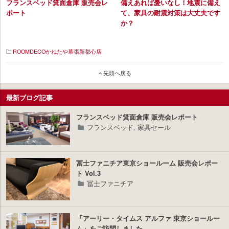
フランスベッド箕面倉庫 販売会レ
備えあれば憂いなし！地震に備え
ポート
て、家具の耐震対策は大丈夫です
か？
ROOMDECOかねたや幕張新都心店
イ
先頭へ戻る
ン
テ
リ
最新ブログ記事
ア
プ
フランスベッド箕面倉庫 販売会レポート
ラ
フランスベッド
,
家具セール
ス
冨士ファニチア東京ショールーム 販売会レポー
ト Vol.3
冨士ファニチア
「アーリー・タイムス アルファ 東京ショールー
ム」をご訪問しました。