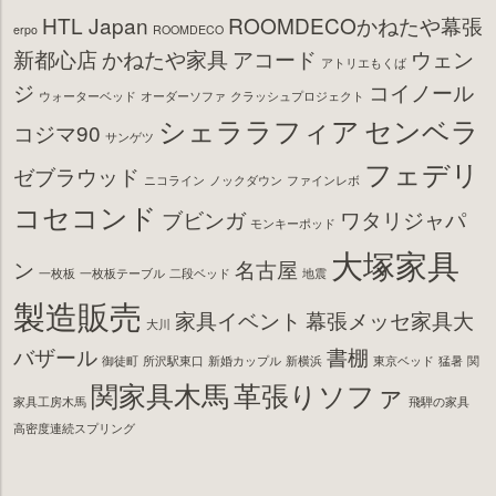
HTL Japan
ROOMDECOかねたや幕張
erpo
ROOMDECO
新都心店
かねたや家具
アコード
ウェン
アトリエもくば
ジ
コイノール
ウォーターベッド
オーダーソファ
クラッシュプロジェクト
シェララフィア
センベラ
コジマ90
サンゲツ
フェデリ
ゼブラウッド
ニコライン
ノックダウン
ファインレボ
コセコンド
ブビンガ
ワタリジャパ
モンキーポッド
大塚家具
ン
名古屋
一枚板
一枚板テーブル
二段ベッド
地震
製造販売
家具イベント
幕張メッセ家具大
大川
バザール
書棚
御徒町
所沢駅東口
新婚カップル
新横浜
東京ベッド
猛暑
関
関家具木馬
革張りソファ
家具工房木馬
飛騨の家具
高密度連続スプリング