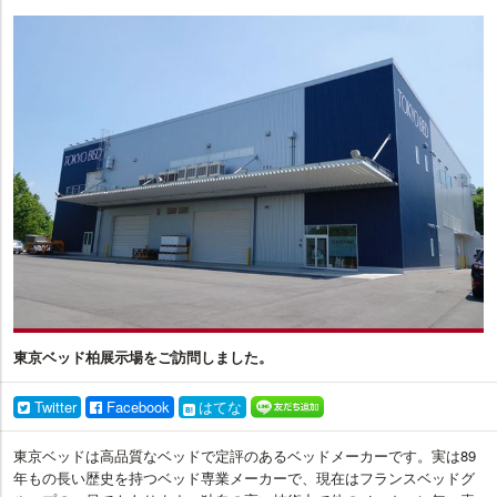
イ
ン
テ
リ
ア
プ
ラ
ス
東京ベッド柏展示場をご訪問しました。
Twitter
Facebook
はてな
東京ベッドは高品質なベッドで定評のあるベッドメーカーです。実は89
年もの長い歴史を持つベッド専業メーカーで、現在はフランスベッドグ