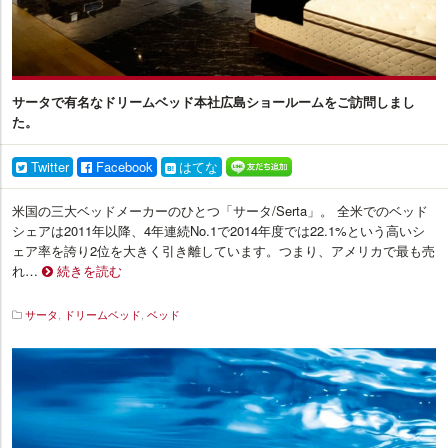
サータで有名なドリームベッド本社広島ショールームをご訪問しまし
た。
Twitter
Facebook
はてな
米国の三大ベッドメーカーのひとつ「サータ/Serta」。 全米でのベッド
シェアは2011年以降、4年連続No.1で2014年度では22.1%という高いシ
ェア率を誇り2位を大きく引き離しています。つまり、アメリカで最も売
れ…
続きを読む
サータ
,
ドリームベッド
,
ベッド
イ
ン
テ
リ
ア
プ