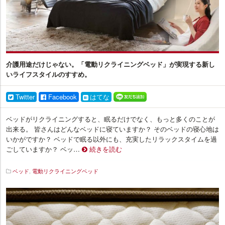
介護用途だけじゃない。「電動リクライニングベッド」が実現する新し
いライフスタイルのすすめ。
Twitter
Facebook
はてな
ベッドがリクライニングすると、眠るだけでなく、もっと多くのことが
出来る。 皆さんはどんなベッドに寝ていますか？ そのベッドの寝心地は
いかがですか？ ベッドで眠る以外にも、充実したリラックスタイムを過
ごしていますか？ ベッ…
続きを読む
ベッド
,
電動リクライニングベッド
イ
ン
テ
リ
ア