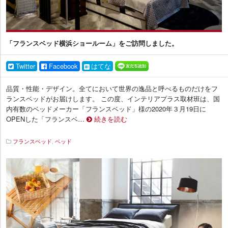
「フランスベッド横浜ショールーム」をご訪問しました。
Twitter
Facebook
はてな
品質・性能・デザイン。全てにおいて世界の逸品と呼べるものだけをフ
ランスベッドがお届けします。 この度、インテリアプラス取材班は、国
内有数のベッドメーカー「フランスベッド」様の2020年３月19日に
OPENした「フランスベ…
続きを読む
フランスベッド
,
ベッド
イ
ン
テ
リ
ア
プ
ラ
ス