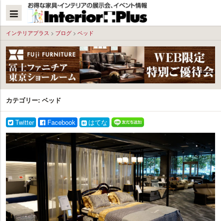
本
文
へ
インテリアプラス
>
ブログ
>
ベッド
カテゴリー:
ベッド
Twitter
Facebook
はてな