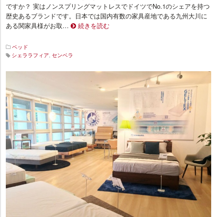
ですか？ 実はノンスプリングマットレスでドイツでNo.1のシェアを持つ
歴史あるブランドです。日本では国内有数の家具産地である九州大川に
ある関家具様がお取…
続きを読む
ベッド
シェララフィア
,
センベラ
イ
ン
テ
リ
ア
プ
ラ
ス