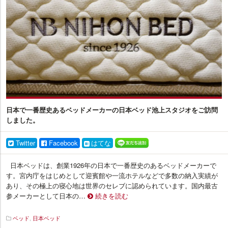
プ
ラ
ス
日本で一番歴史あるベッドメーカーの日本ベッド池上スタジオをご訪問
しました。
Twitter
Facebook
はてな
日本ベッドは、創業1926年の日本で一番歴史のあるベッドメーカーで
す。宮内庁をはじめとして迎賓館や一流ホテルなどで多数の納入実績が
あり、その極上の寝心地は世界のセレブに認められています。国内最古
参メーカーとして日本の…
続きを読む
ベッド
,
日本ベッド