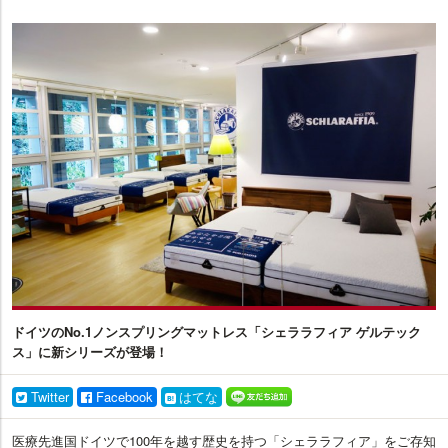
イ
ン
テ
リ
ア
プ
ラ
ス
ドイツのNo.1ノンスプリングマットレス「シェララフィア ゲルテック
ス」に新シリーズが登場！
Twitter
Facebook
はてな
医療先進国ドイツで100年を越す歴史を持つ「シェララフィア」をご存知