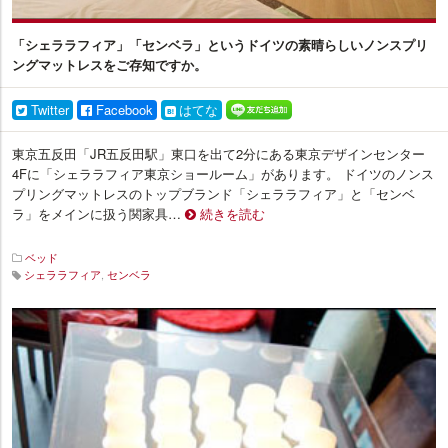
「シェララフィア」「センベラ」というドイツの素晴らしいノンスプリ
ングマットレスをご存知ですか。
Twitter
Facebook
はてな
東京五反田「JR五反田駅」東口を出て2分にある東京デザインセンター
4Fに「シェララフィア東京ショールーム」があります。 ドイツのノンス
プリングマットレスのトップブランド「シェララフィア」と「センベ
ラ」をメインに扱う関家具…
続きを読む
ベッド
シェララフィア
,
センベラ
イ
ン
テ
リ
ア
プ
ラ
ス