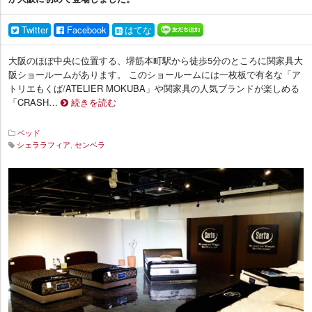
Twitter
Facebook
はてな
大阪のほぼ中央に位置する、堺筋本町駅から徒歩5分のところに関家具大
阪ショールームがあります。 このショールームには一枚板で有名な「ア
トリエもくば/ATELIER MOKUBA」や関家具の人気ブランドが楽しめる
「CRASH…
続きを読む
ベッド
シェララフィア
,
センベラ
イ
ン
テ
リ
ア
プ
ラ
ス