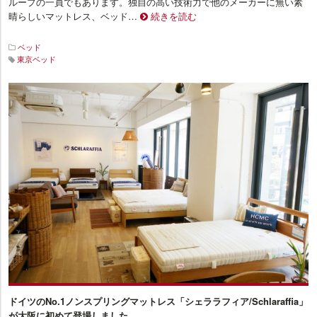
ループの一員でもあります。独自の高い技術力で他のメーカーに無い素
晴らしいマットレス、ベッド…
続きを読む
ベッド
東京ベッド
イ
ン
テ
リ
ア
プ
ラ
ス
ドイツのNo.1ノンスプリングマットレス「シェララフィア/Schlaraffia」
が大阪に初めて登場しました。