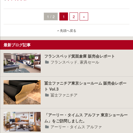
イ
ン
1 / 2
1
2
»
テ
リ
ア
先頭へ戻る
プ
ラ
ス
最新ブログ記事
フランスベッド箕面倉庫 販売会レポート
フランスベッド
,
家具セール
冨士ファニチア東京ショールーム 販売会レポー
ト Vol.3
冨士ファニチア
「アーリー・タイムス アルファ 東京ショールー
ム」をご訪問しました。
アーリー・タイムス アルファ