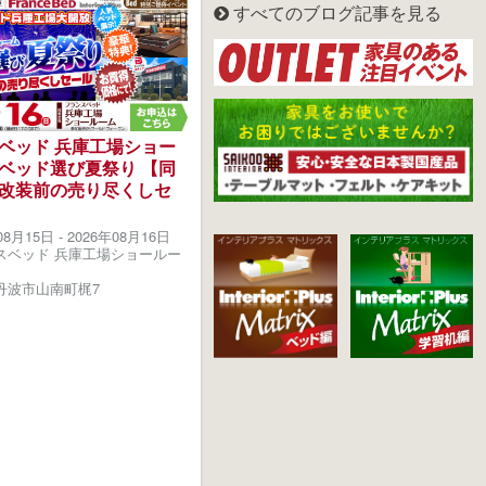
すべてのブログ記事を見る
ベッド 兵庫工場ショー
ベッド選び夏祭り 【同
改装前の売り尽くしセ
08月15日
-
2026年08月16日
スベッド 兵庫工場ショールー
丹波市山南町梶7