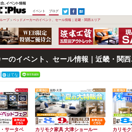
イベント
ブログ
ループ
>
ベッドメーカーのイベント、セール情報｜近畿・関西エリア
カーのイベント、セール情報｜近畿・関西
はてな
・サータベ
カリモク家具 大津ショールー
カリモク