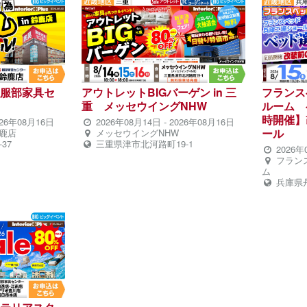
服部家具セ
アウトレットBIGバーゲン in 三
フランス
重 メッセウイングNHW
ルーム 
時開催】
026年08月16日
2026年08月14日
-
2026年08月16日
ール
鹿店
メッセウイングNHW
37
三重県津市北河路町19-1
2026年
フラン
ム
兵庫県