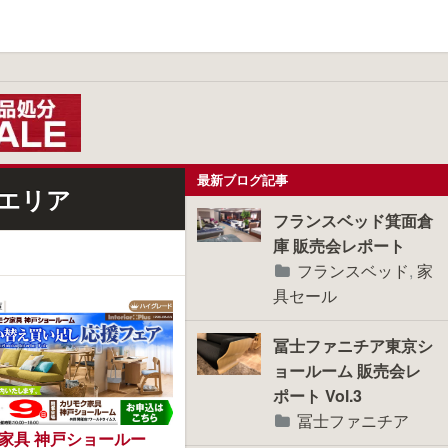
最新ブログ記事
エリア
フランスベッド箕面倉
庫 販売会レポート
フランスベッド
,
家
具セール
冨士ファニチア東京シ
ョールーム 販売会レ
ポート Vol.3
冨士ファニチア
家具 神戸ショールー