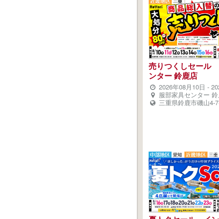
売りつくしセール 
ンター 鈴鹿店
2026年08月10日
-
2
服部家具センター 鈴
三重県鈴鹿市磯山4-7-