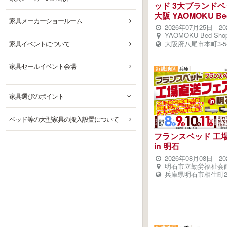
ッド 3大ブランド
大阪 YAOMOKU Be
家具メーカーショールーム
2026年07月25日
-
2
YAOMOKU Bed Sho
家具イベントについて
大阪府八尾市本町3-5-
家具セールイベント会場
家具選びのポイント
ベッド等の大型家具の搬入設置について
フランスベッド 工
in 明石
2026年08月08日
-
2
明石市立勤労福祉会
兵庫県明石市相生町2-7