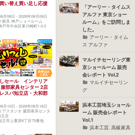
買い替え買い足し応援
「アーリー・タイムス
アルファ 東京ショー
08月08日
-
2026年08月09日
ク家具 神戸ショールーム
ルーム」をご訪問しま
戸市中央区東川崎町1-3-3
した。
アーリー・タイム
ス アルファ
マルイチセーリング東
京ショールーム 販売
会レポート Vol.2
しセール インテリア
マルイチセーリン
 服部家具センター 2店
グ
レスパ知立店・大和郡
浜本工芸埼玉ショール
08月10日
-
2026年08月16日
リアスタジオ 服部家具センタ
ーム 販売会レポート
知立店
Vol.1
立市上重原6丁目75番地
浜本工芸
,
高級家具