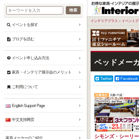
本
文
へ
インテリアプラス
>
イベントグ
イベントを探す
ブログを読む
イベント申し込み方法
ベッドメー
家具・インテリア展示会のメリット
Twitter
Facebook
ご利用について
English Support Page
中文支持网页
シモンズ・シーリー
家具メーカーのご紹介