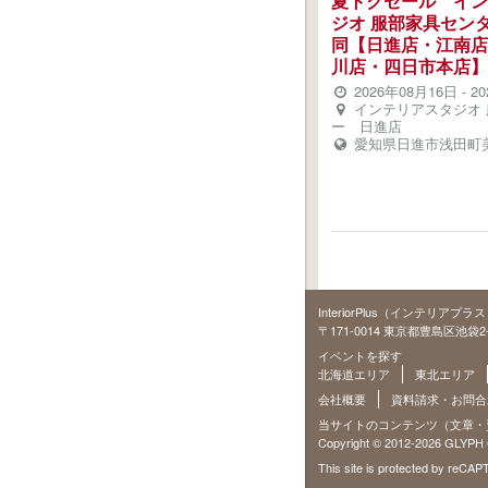
夏トクセール イン
ジオ 服部家具センタ
同【日進店・江南店
川店・四日市本店】
2026年08月16日
-
2
インテリアスタジオ 
ー 日進店
愛知県日進市浅田町美
InteriorPlus（インテリアプ
〒171‐0014 東京都豊島区池袋2-67
イベントを探す
北海道エリア
東北エリア
会社概要
資料請求・お問合
当サイトのコンテンツ（文章・
Copyright © 2012-2026 GLYPH Co
This site is protected by reC