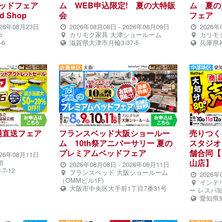
ベッドフェア
ム WEB申込限定! 夏の大特販
ム 夏の
d Shop
会
フェア
026年08月23日
2026年08月08日
-
2026年08月09日
2026年
p
カリモク家具 大津ショールーム
カリモ
6
滋賀県大津市月輪3-37-5
兵庫県神
場直送フェア
フランスベッド大阪ショールー
売りつく
ム 10th祭アニバーサリー 夏の
スタジオ
プレミアムベッドフェア
舗合同【
026年08月11日
山店】
館
2026年08月08日
-
2026年08月11日
-12
フランスベッド 大阪ショールーム
2026年
（OMMビル1F)
インテ
大阪市中央区大手前1丁目7番31号
ー レスパ
愛知県知