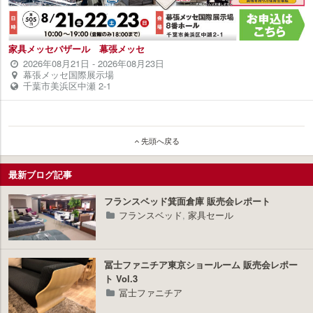
家具メッセバザール 幕張メッセ
2026年08月21日
-
2026年08月23日
幕張メッセ国際展示場
千葉市美浜区中瀬 2-1
先頭へ戻る
最新ブログ記事
フランスベッド箕面倉庫 販売会レポート
フランスベッド
,
家具セール
冨士ファニチア東京ショールーム 販売会レポー
ト Vol.3
冨士ファニチア