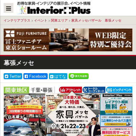
本
文
へ
インテリアプラス
>
イベント
>
関東エリア
>
家具メッセバザール 幕張メッセ
幕張メッセ
Twitter
Facebook
はてな