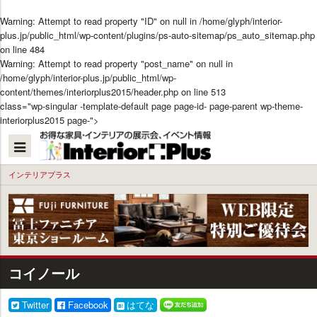
Warning
: Attempt to read property "ID" on null in
/home/glyph/interior-
plus.jp/public_html/wp-content/plugins/ps-auto-sitemap/ps_auto_sitemap.php
on line
484
Warning
: Attempt to read property "post_name" on null in
/home/glyph/interior-plus.jp/public_html/wp-
content/themes/interiorplus2015/header.php
on line
513
class="wp-singular -template-default page page-id- page-parent wp-theme-
interiorplus2015 page-">
本
文
へ
インテリアプラス
コイノール
Twitter
Facebook
はてな