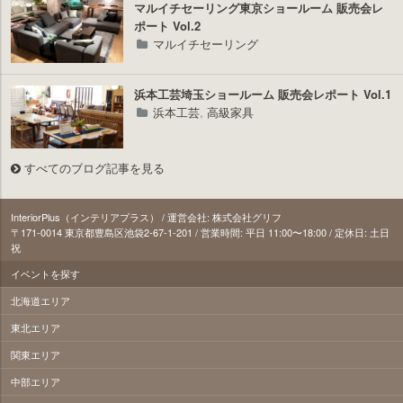
マルイチセーリング東京ショールーム 販売会レ
ポート Vol.2
マルイチセーリング
浜本工芸埼玉ショールーム 販売会レポート Vol.1
浜本工芸
,
高級家具
すべてのブログ記事を見る
InteriorPlus（インテリアプラス） / 運営会社: 株式会社グリフ
〒171‐0014 東京都豊島区池袋2-67-1-201 / 営業時間: 平日 11:00〜18:00 / 定休日: 土日
祝
イベントを探す
北海道エリア
東北エリア
関東エリア
中部エリア