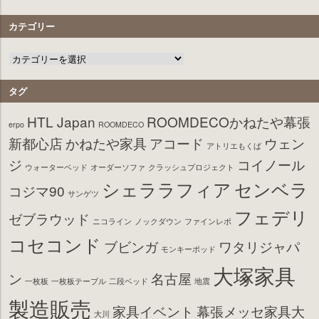
カテゴリー
タグ
HTL Japan
ROOMDECOかねたや幕張
erpo
ROOMDECO
新都心店
かねたや家具
アコード
ウェン
アトリエもくば
ジ
コイノール
ウォーターベッド
オーダーソファ
クラッシュプロジェクト
シェララフィア
センベラ
コジマ90
サンゲツ
フェデリ
ゼブラウッド
ニコライン
ノックダウン
ファインレボ
コセコンド
ブビンガ
ワタリジャパ
モンキーポッド
大塚家具
ン
名古屋
一枚板
一枚板テーブル
二段ベッド
地震
製造販売
家具イベント
幕張メッセ家具大
大川