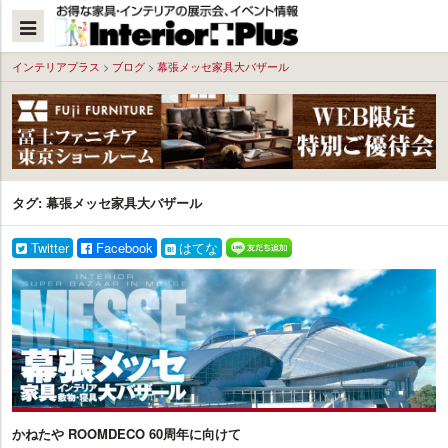
本
文
へ
インテリアプラス
>
ブログ
>
幕張メッセ家具大バザール
タグ:
幕張メッセ家具大バザール
Twitter
Facebook
はてな
かねたや ROOMDECO 60周年に向けて