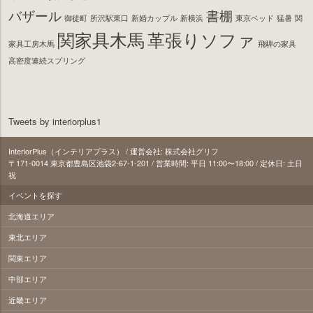
バザール
書棚
御徒町
所沢駅東口
新婚カップル
新横浜
東京ベッド
猛暑
関
関家具木馬
革張りソファ
家具工房木馬
飛騨の家具
高密度連続スプリング
Tweets by interiorplus1
InteriorPlus（インテリアプラス） / 運営会社: 株式会社グリフ
〒171‐0014 東京都豊島区池袋2-67-1-201 / 営業時間: 平日 11:00〜18:00 / 定休日: 土日
祝
イベントを探す
北海道エリア
東北エリア
関東エリア
中部エリア
近畿エリア