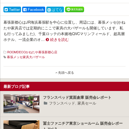
Twitter
Facebook
はてな
幕張新都心はJR海浜幕張駅を中心に位置し、周辺には、幕張メッセ(かね
たや家具店では定期的にここで家具の大バザールも開催しています、私
も行ってみました)、千葉ロッテの本拠地QVCマリンフィールド、超高層
ホテル、一流企業のオ…
続きを読む
ROOMDECOかねたや幕張新都心店
幕張メッセ家具大バザール
イ
ン
先頭へ戻る
テ
リ
最新ブログ記事
ア
プ
ラ
フランスベッド箕面倉庫 販売会レポート
ス
フランスベッド
,
家具セール
冨士ファニチア東京ショールーム 販売会レポー
ト Vol.3