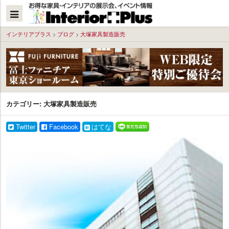
本
文
へ
インテリアプラス
>
ブログ
>
大塚家具製造販売
カテゴリー:
大塚家具製造販売
Twitter
Facebook
はてな