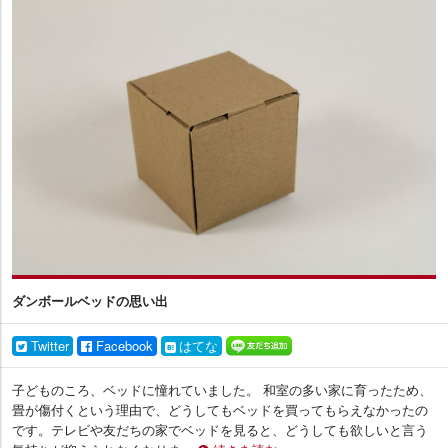
ン
テ
リ
ア
プ
ラ
ス
ダンボールベッドの思い出
Twitter
Facebook
はてな
子どものころ、ベッドに憧れていました。 和室の多い家に育ったため、
畳が傷付くという理由で、どうしてもベッドを買ってもらえなかったの
です。テレビや友だちの家でベッドを見ると、どうしても欲しいと言う