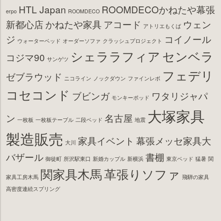
HTL Japan
ROOMDECOかねたや幕張
erpo
ROOMDECO
新都心店
かねたや家具
アコード
ウェン
アトリエもくば
ジ
コイノール
ウォーターベッド
オーダーソファ
クラッシュプロジェクト
シェララフィア
センベラ
コジマ90
サンゲツ
フェデリ
ゼブラウッド
ニコライン
ノックダウン
ファインレボ
コセコンド
ブビンガ
ワタリジャパ
モンキーポッド
大塚家具
ン
名古屋
一枚板
一枚板テーブル
二段ベッド
地震
製造販売
家具イベント
幕張メッセ家具大
大川
バザール
書棚
御徒町
所沢駅東口
新婚カップル
新横浜
東京ベッド
猛暑
関
関家具木馬
革張りソファ
家具工房木馬
飛騨の家具
高密度連続スプリング