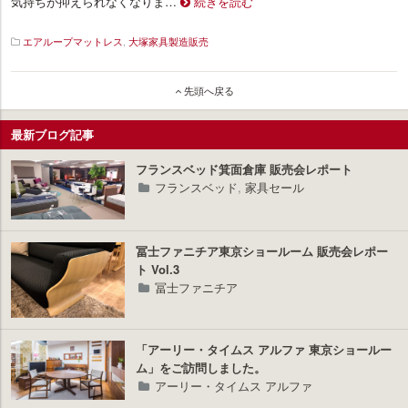
気持ちが抑えられなくなりま…
続きを読む
エアループマットレス
,
大塚家具製造販売
イ
ン
先頭へ戻る
テ
リ
最新ブログ記事
ア
プ
ラ
フランスベッド箕面倉庫 販売会レポート
ス
フランスベッド
,
家具セール
冨士ファニチア東京ショールーム 販売会レポー
ト Vol.3
冨士ファニチア
「アーリー・タイムス アルファ 東京ショールー
ム」をご訪問しました。
アーリー・タイムス アルファ