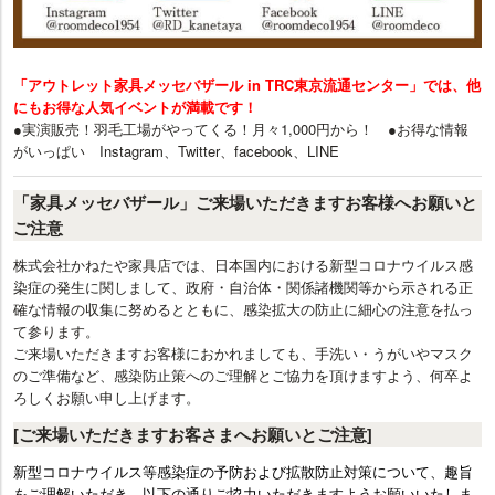
「アウトレット家具メッセバザール in TRC東京流通センター」では、他
にもお得な人気イベントが満載です！
●実演販売！羽毛工場がやってくる！月々1,000円から！ ●お得な情報
がいっぱい Instagram、Twitter、facebook、LINE
「家具メッセバザール」ご来場いただきますお客様へお願いと
ご注意
株式会社かねたや家具店では、日本国内における新型コロナウイルス感
染症の発生に関しまして、政府・自治体・関係諸機関等から示される正
確な情報の収集に努めるとともに、感染拡大の防止に細心の注意を払っ
て参ります。
ご来場いただきますお客様におかれましても、手洗い・うがいやマスク
のご準備など、感染防止策へのご理解とご協力を頂けますよう、何卒よ
ろしくお願い申し上げます。
[ご来場いただきますお客さまへお願いとご注意]
新型コロナウイルス等感染症の予防および拡散防止対策について、趣旨
をご理解いただき、以下の通りご協力いただきますようお願いいたしま