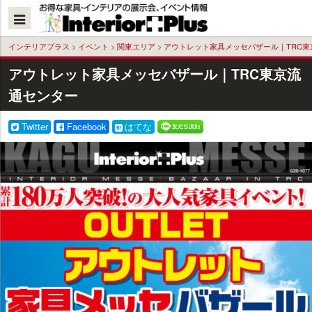
本
文
へ
インテリアプラス
>
イベント
>
関東エリア
>
アウトレット家具メッセバザール｜TRC東
アウトレット家具メッセバザール｜TRC東京流
通センター
Twitter
Facebook
はてな