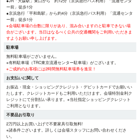
●JR「大森駅」東口から 約12分（京浜急行バス利用）「流通センタ
ー前」徒歩1分
●京浜急行「平和島駅」から約4分（京浜急行バス利用）「流通センタ
ー前」徒歩1分
※会場駐車場の台数に限りがあり、混み合いますのと駐車できない場
合がございます。当日はなるべく公共の交通機関をご利用いただきま
すようお願い申し上げます。
駐車場
無料駐車場がございません。
※有料駐車場（TRC東京流通センター駐車場）がございます。
※ご成約のお客様には2時間無料駐車場券を進呈！
お支払いに関して
お振込・現金・ショッピングクレジット・デビットカードでお願いい
たします。クレジットカードもご利用いただけます。会場特別金利ク
レジットにて分割払い承ります。※当社指定ショッピングクレジット
ご利用となります。
不要品お引取り
2万円以上お買い上げで不要家具引取無料!
※諸条件ございます。詳しくは会場スタッフにお問い合わせくださ
い。