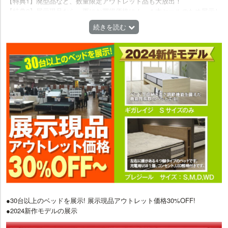
【特典1】廃型品など、数量限定アウトレット品も大放出！
【特典2】展示現品なら、更にお買得価格に！ ＊本セールのため展示し
た新品が対象となります。
続きを読む
【特典3】ご購入で不要となるベッドがございましたら、お届け時に引取
対応いたします。 ※ご購入品と同等品、同数、弊社指定お届けエリアに
限る。
【特典4】ご新築、お引越しの際は、ご希望日までお預かりいたしま
す。 ※10ヶ月まで
【特典5】ご購入いただいたベッド設置の際、ご使用中の家具類の移動、
対応いたします。 ※弊社指定お届けエリアに限る。
【特典6】フローリング(床)のキズ防止用フェルト、無料貼付。
【特典7】サイズの大きいベッドの搬入経路・事前確認が無料。 ※クィ
ーンやダブルサイズのマットレスなど、エレベーターや階段での搬入が
可能か、事前確認いたします。(指定エリア内に限る)
【特典8】特価品でも、全品メーカー保証あり。 ＊取り扱い説明書の記
載内容に準じます。
●30台以上のベッドを展示! 展示現品アウトレット価格30%OFF!
●2024新作モデルの展示