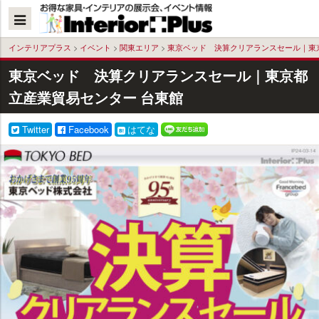
本
文
へ
インテリアプラス
>
イベント
>
関東エリア
>
東京ベッド 決算クリアランスセール｜東
東京ベッド 決算クリアランスセール｜東京都
立産業貿易センター 台東館
Twitter
Facebook
はてな