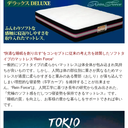
“快適な睡眠を創り出す”をコンセプトに従来の考え方を踏襲したソフトタ
イプのマットレス“Rein Force”
一般的にソフトタイプの柔らかいマットレスは体全体が包み込まれ気持
ちが良いものです。しかし、人間は体の部位別に重さが異なるためマッ
トレスが過度に柔らかすぎると重みのある臀部（おしり）が落ち込んで
しまい理想的な寝姿勢（S字カーブ）を維持することが出来ませ
ん。“Rein Force”は、人間工学に基づき長年の研究から生み出された、
『究極のソフト感をだしつつ寝姿勢を保持できるマットレス』です。
「睡眠の質」を向上し、お客様の豊かな暮らしをサポートできれば幸い
です。