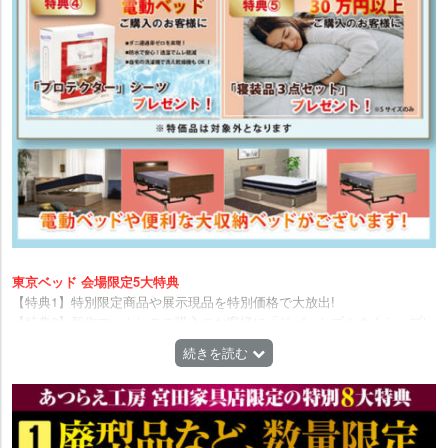
東京ベッド 会場限定5大特典
【特典1】特別限定商品や展示現品を特別価格で大放出!
【特典2】新作マットレスご購入のお客様に「リバーシブルまくら」プレ
ゼント!
続きを読む
【特典3】羽毛布団ご購入のお客様に掛け布団カバー「和ざらし」プレゼ
ント！
【特典4】電動ベッドご購入のお客様に「プロテクター」シーツプレゼン
ト!
【特典5】30万円以上ご購入のお客様に「寝装品3点セット」プレゼント!