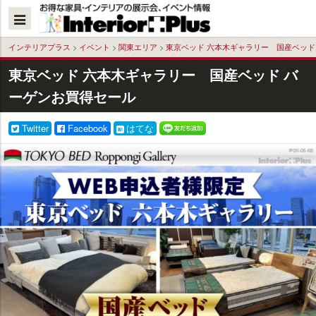
本
文
へ
インテリアプラス
>
イベント
>
関東エリア
>
東京ベッド 六本木ギャラリー 国産ベッド
東京ベッド 六本木ギャラリー 国産ベッド バ
ーゲンお買得セール
Twitter
Facebook
はてな