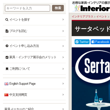
本
文
へ
インテリアプラス
>
イベント
>
イベントを探す
サータベッド
ブログを読む
Twitter
Facebook
イベント申し込み方法
家具・インテリア展示会のメリット
ご利用について
English Support Page
中文支持网页
家具メーカーのご紹介