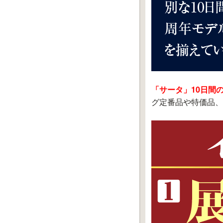
「サータ」10日間
グ定番品や特価品、