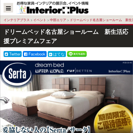
本
文
へ
インテリアプラス
>
イベント
>
中部エリア
>
ドリームベッド名古屋ショールーム 新生
ドリームベッド名古屋ショールーム 新生活応
援プレミアムフェア
Twitter
Facebook
はてな