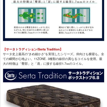
【サータトラディション/Serta Tradition】
サータ史上最高の”きめ細かさ”を実現したシリーズ。仰向けも横寝も。全
ての瞬間が心地よい。11ZONE. 3種類の線径の異なるコイルを使用。最
大の特徴は「臀部」と「肩」に接する線径1.7㎜のコイル。