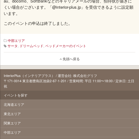
au、docomo、SoftBankなどのキャリアメールの場合、招待状が届きに
くい場合がございます。「@interior-plus.jp」を受信できるように設定願
います。
このイベントの申込は終了しました。
中部エリア
サータ
,
ドリームベッド
,
ベッドメーカーのイベント
145_mansai-
先頭へ戻る
kagu
InteriorPlus（インテリアプラス） / 運営会社: 株式会社グリフ
〒171‐0014 東京都豊島区池袋2-67-1-201 / 営業時間: 平日 11:00〜18:00 / 定休日: 土日
祝
イベントを探す
北海道エリア
東北エリア
関東エリア
中部エリア