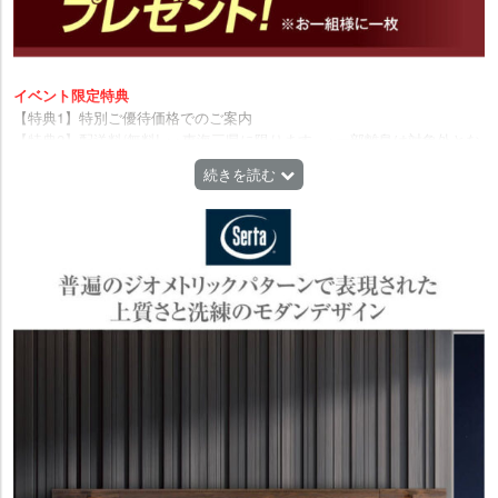
イベント限定特典
【特典1】特別ご優待価格でのご案内
【特典2】配送料/無料! ※※東海三県に限ります。※一部離島は対象外とな
ります。
続きを読む
【特典3】組立・設置料/無料!
【特典4】引取り処分料/無料! ※配送先と同一住所からの引取処分に限り
ます。※ご購入商品と同一商品かつ同点数に限ります。
【特典5】イベント期間中にご成約で、寝装品（パッド・シーツ）
25％OFF!
【特典6】インテリアプラスご予約の上、ご来場の方に、オリジナルクオ
カードプレゼント! ※お人組様に一枚。