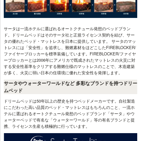
サータは一流ホテルに選ばれるオートクチュール発想のベッドブラン
ド。ドリームベッドはそのサータ社と正規ライセンス契約を結び、サー
タの優れたベッド・マットレスを日本に提供しています。 サータのマッ
トレスには「安全性」を追求し、難燃素材をほどこしたFIREBLOCKER/
ファイヤーブロッカーを標準装備しています。FIREBLOCKER/ファイヤ
ーブロッカーとは2006年にアメリカで既成されたマットレスの火災に対
する安全性基準をクリアする難燃仕様のマットレスのことで、木造建築
が多く、火災に弱い日本の住環境に優れた安全性を発揮します。
サータやウォーターワールドなど 多彩なブランドを持つドリー
ムベッド
ドリームベッドは50年以上の歴史を持つベッドメーカーです。自社製造
にこだわった高い品質のベッド・マットレスはもちろんのこと、一流ホ
テルに選ばれるオートクチュール発想のベッドブランド「サータ」やウ
ォーターベッドで有名な「ウォーターワールド」等の有名ブランドと提
携、ライセンス生産も積極的に行っています。