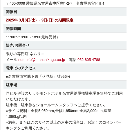
〒460-0008 愛知県名古屋市中区栄1-2-7 名古屋東宝ビル1F
開催日
2025年 3月8日(土) ・9日(日) の期間限定
開催時間
11:00〜19:00（18:00最終受付）
販売/お問合せ
眠りの専門店 ネムリエ
メール
nemurie@mansaikagu.co.jp
電話
052-805-4788
電車でのアクセス
●名古屋市営地下鉄「伏見駅」徒歩5分
駐車場
同ビル併設のリッチモンドホテル名古屋納屋橋駐車場を無料でご利用
いただけます。
駐車後、駐車券をショールームスタッフへご提示ください。
※サイズ規制：全長5,050mm,全幅1,850mm,全高2,000mm,重量
1,850kg以内
※満車、またはこのサイズ以上のお車の場合は、お近くのコインパー
キングをご利用ください。