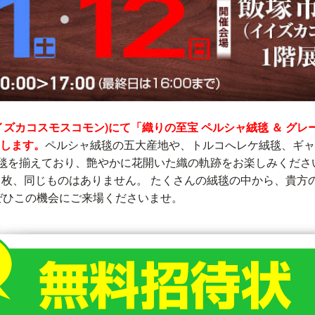
イズカコスモスコモン)にて「織りの至宝 ペルシャ絨毯 ＆ グレ
します。
ペルシャ絨毯の五大産地や、トルコへレケ絨毯、ギャ
絨毯を揃えており、艶やかに花開いた織の軌跡をお楽しみくださ
1枚、同じものはありません。 たくさんの絨毯の中から、貴方
ぜひこの機会にご来場くださいませ。