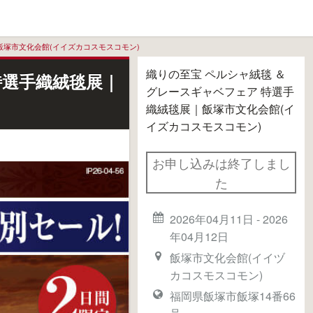
飯塚市文化会館(イイズカコスモスコモン)
織りの至宝 ペルシャ絨毯 ＆
特選手織絨毯展｜
グレースギャベフェア 特選手
織絨毯展｜飯塚市文化会館(イ
イズカコスモスコモン)
お申し込みは終了しまし
た
2026年04月11日
-
2026
年04月12日
飯塚市文化会館(イイヅ
カコスモスコモン)
福岡県飯塚市飯塚14番66