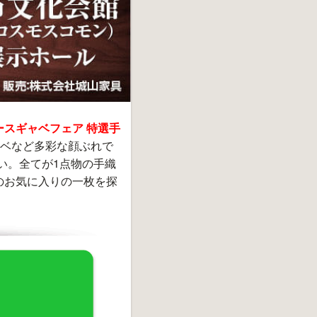
ースギャベフェア 特選手
ベなど多彩な顔ぶれで
い。全てが1点物の手織
のお気に入りの一枚を探