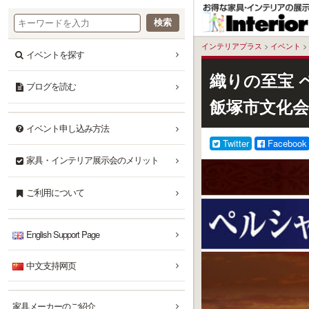
本
文
へ
インテリアプラス
>
イベント
>
イベントを探す
織りの至宝 
ブログを読む
飯塚市文化会
イベント申し込み方法
Twitter
Facebook
家具・インテリア展示会のメリット
ご利用について
English Support Page
中文支持网页
家具メーカーのご紹介