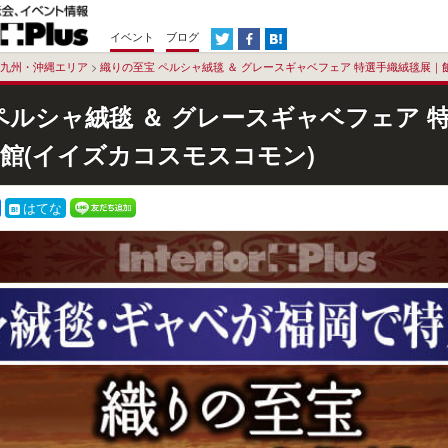
イベント
ブログ
九州・沖縄エリア
>
織りの至宝 ペルシャ絨毯 ＆ グレースギャベフェア 特選手織絨毯展｜
ペルシャ絨毯 ＆ グレースギャベフェア 
館(イイズカコスモスコモン)
はてな