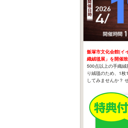
飯塚市文化会館(イ
織絨毯展」を開催致
500点以上の手織
り絨毯のため、1枚
してみませんか？ 