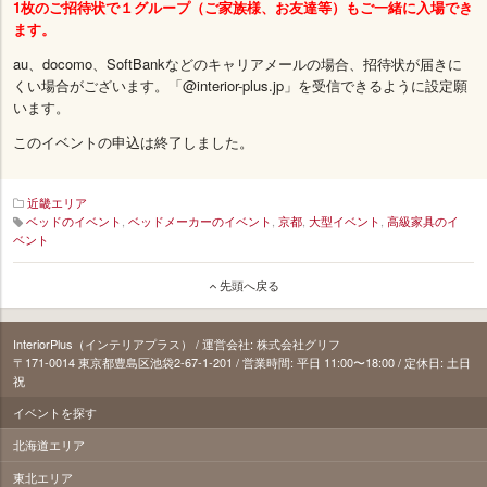
1枚のご招待状で１グループ（ご家族様、お友達等）もご一緒に入場でき
ます。
au、docomo、SoftBankなどのキャリアメールの場合、招待状が届きに
くい場合がございます。「@interior-plus.jp」を受信できるように設定願
います。
このイベントの申込は終了しました。
近畿エリア
ベッドのイベント
,
ベッドメーカーのイベント
,
京都
,
大型イベント
,
高級家具のイ
ベント
29_kinsin
先頭へ戻る
InteriorPlus（インテリアプラス） / 運営会社: 株式会社グリフ
〒171‐0014 東京都豊島区池袋2-67-1-201 / 営業時間: 平日 11:00〜18:00 / 定休日: 土日
祝
イベントを探す
北海道エリア
東北エリア