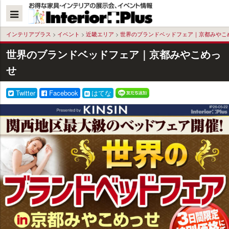
本
文
へ
インテリアプラス
>
イベント
>
近畿エリア
>
世界のブランドベッドフェア｜京都みやこ
世界のブランドベッドフェア｜京都みやこめっ
せ
Twitter
Facebook
はてな