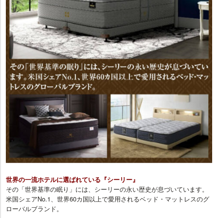
●商品お買上げ時にお申し出ください。
【特典8】特別ローンでお買得5回・10回・20回払い金利・手数料無料
●ボーナス一括・2回払いもできます。●当社指定のローン会社の契約と
なります。
【特典9】長期お預かりいたします！
ご新築、リフォーム、ご結婚の方に、お届けご希望日まで長期お預かり
いたします！ ※当社お預かりシステムにて承ります。詳しくは会場にて
ご相談ください。
【特典10】家具配達専門業者による配達・組立・設置いたします！！
近畿2府4県(大阪府･京都府･滋賀県･奈良県･兵庫県･和歌山県)と福井県･
三重県･岐阜県･愛知県の配達を、平日は1,100円(1軒)・土日祝日は2,200
円(1軒)で承ります。※設置条件により別途作業料金を頂戴する場合がご
ざいます。詳しくは会場にてご相談ください。
●お支払いは「現金」「特別ローン」「各種クレジットカード」をご利用
いただけます。
世界の一流ホテルに選ばれている『シーリー』
その「世界基準の眠り」には、シーリーの永い歴史が息づいています。
米国シェアNo.1、世界60カ国以上で愛用されるベッド・マットレスのグ
ローバルブランド。