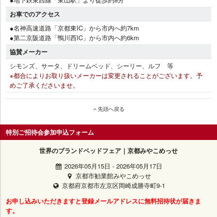
お車でのアクセス
●名神高速道路「京都東IC」から市内へ約7km
●第二京阪道路「鴨川西IC」から市内へ約6km
協賛メーカー
シモンズ、サータ、ドリームベッド、シーリー、ルフ 等
※都合によりお取り扱いメーカーは変更されることがございます。予
めご了承くださいませ。
先頭へ戻る
特別ご招待会参加申込フォーム
世界のブランドベッドフェア｜京都みやこめっせ
2026年05月15日
-
2026年05月17日
京都市勧業館みやこめっせ
京都府京都市左京区岡崎成勝寺町9-1
お申し込みいただきますと登録メールアドレスに無料招待状が届きま
す。