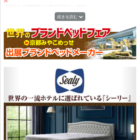
典
【特典1】3日間限定の会場特別価格でご提供！
※展示品以外のカタログ商品も特別価格にてお買い求めいただけます。
続きを読む
【特典2】安心の価格保証！
会場特別価格より、他社で同商品がお安くなっている場合は差額分を返
金いたします。他社の数量限定品・展示処分品、またインターネット無
店舗販売は除きます。
【特典3】WEBお申し込みで会場特別価格から『割引クーポンでさらに
お買い得！』
※会場受付にてお渡しさせていただきます。
【特典4】期間中お買い上げの方にベッドシーツをプレゼント!
※対象のメーカー商品をお買上げに限ります。
【特典5】ベッド専用の『羽毛布団も特別価格で提供！』
※ベッドと合わせて寝心地をご体感ください。
【特典6】ベッドをお買い上げの方に『ベットパット同時購入10％割
引！』
※一部割引対象外の商品がございます。
【特典7】ベッドのお買い替えの方にご不要のベッドを無料で引取りいた
します！
●不用品のお引き取りにつきまして
ベッドをお買い替えのお客様はご不要のベッドを無料で処分させていた
だきます。
●お買上げと同一商品・同容量でお届けと同一家屋に限ります。