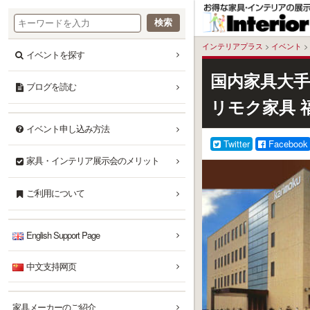
本
文
へ
インテリアプラス
>
イベント
>
イベントを探す
国内家具大手
ブログを読む
リモク家具 
イベント申し込み方法
Twitter
Facebook
家具・インテリア展示会のメリット
ご利用について
English Support Page
中文支持网页
家具メーカーのご紹介