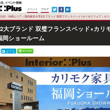
イベント
ブログ
九州・沖縄エリア
>
国内家具大手2大ブランド 双璧フランスベッド×カリモクフェア｜カリ
2大ブランド 双璧フランスベッド×カリ
福岡ショールーム
はてな