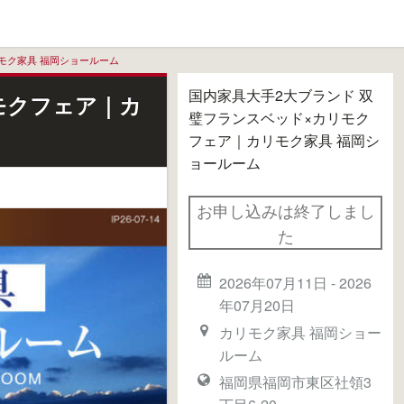
モク家具 福岡ショールーム
国内家具大手2大ブランド 双
モクフェア｜カ
璧フランスベッド×カリモク
フェア｜カリモク家具 福岡シ
ョールーム
お申し込みは終了しまし
た
2026年07月11日
-
2026
年07月20日
カリモク家具 福岡ショー
ルーム
福岡県福岡市東区社領3