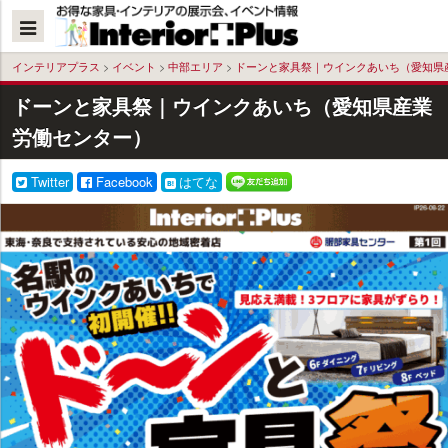
本
文
へ
インテリアプラス
>
イベント
>
中部エリア
>
ドーンと家具祭｜ウインクあいち（愛知県
ドーンと家具祭｜ウインクあいち（愛知県産業
労働センター）
Twitter
Facebook
はてな