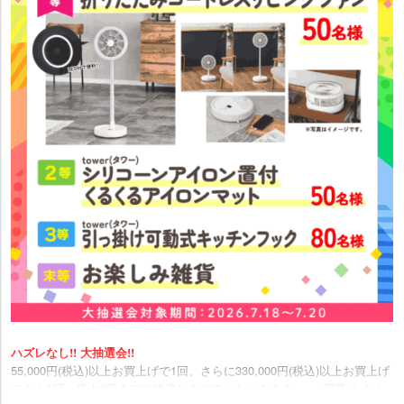
ロン置き付くるくるアイロンマット50名様 3等引っ掛け可動式キッチン
フック80名様 末等お楽しみ雑貨
【特典7】KICHI 2枚以上がお得! Hattoriオリジナルマットレス「KICHI」
2枚以上お買上げで10%OFF! ※通常価格39,800円(税込)以上の商品が対象
となります。
【特典8・9・10・11】同時購入でさらにお得! 家具と一緒にお買上げで
❽まくら❾寝装品ベッドパッド・シーツ等❿センターテーブル⓫カーペ
ット10%OFF
【特典12】最長1年間OK! ご新築、リフォーム、ご婚礼、お引越しでの
お買上げの方家具お預かりします!!※お買上げ金額の10%以上のご入金を
頂いたお客様に限ます。※オーダー商品はお買上げ金額の50%以上のご入
金を頂いたお客様に限ります。※アウトレット・展示品(現品)は除く。
【特典13】JACCSアプリ決済サービス「スプリ」ご利用OK!【分割回
数】5万円以上20回まで、30万円以上30回まで、50万円以上36回まで、
金利・手数料無料 カード不要 即時審査スグ使える ポイントが貯まる
【特典14】羽毛ふとん「スプリ」分割払い60回までOK!金利・手数料無
料
※スプリとはジャックスのアプリ決済サービスです。※ご利用金額によっ
てお支払い回数が異なります。※ご利用200円につき1ポイント付与さ
ハズレなし!! 大抽選会!!
れ、貯まったポイントを交換して、次回のスプリご利用金額に充当でき
55,000円(税込)以上お買上げで1回、さらに330,000円(税込)以上お買上げ
ます。※詳しくはスタッフまでおたずねください。
でもう1回、最大2回までの抽選とさせていただきます。 ※写真はイメ
【特典15】PayPay 各種クレジットカードお使いいただけます。