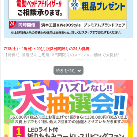
7/18(土)・19(日)・20(月祝)3日間限りの24大特典!
【特典1】厳選品をご用意! 3日間限りのスペシャル価格で大提供!
【特典2】パワーも工具もいりません! 10万円(税込)以上お買上げで 配
送・組立設置料通常平日 3千円(税込)土日祝 4千円(税込)が無料。※当社指
続きを読む
定配送区域内に限ります。※一部除外品(組立商品他)がございます。
【特典3】買い替え応援 1点10万円(税込)以上お買上げで古い家具の引取
料通常4千円(税込)が無料 ※同一品種、同一数量、同一配送場所に限りま
す。※当社指定配送区域内に限ります。※一部除外品あり。
【特典4】アウトレット品 展示品限り通常価格より最大80%OFF! 〈現金
払い限定品〉激安現品限り ※右記POPがついている商品が現金払いの対
象商品となります。
【特典5】ブランド品 限定品・現品も大特価!お急ぎください!
【特典6】大抽選会!! 5万5千円(税込)以上お買上げで1回、さらに11万円
(税込)以上お買上げでもう1回、最大2回までの抽選とさせていただきま
す。1等折りたたみコードレスリビングファン50名様 2等シリコーンアイ