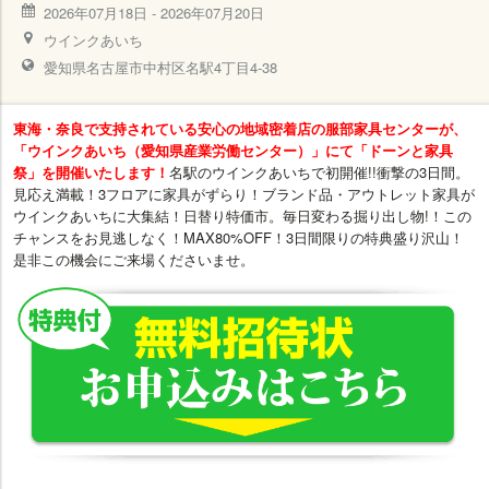
2026年07月18日
-
2026年07月20日
ウインクあいち
愛知県名古屋市中村区名駅4丁目4-38
東海・奈良で支持されている安心の地域密着店の服部家具センターが、
「ウインクあいち（愛知県産業労働センター）」にて「ドーンと家具
祭」を開催いたします！
名駅のウインクあいちで初開催!!衝撃の3日間。
見応え満載！3フロアに家具がずらり！ブランド品・アウトレット家具が
ウインクあいちに大集結！日替り特価市。毎日変わる掘り出し物!！この
チャンスをお見逃しなく！MAX80%OFF！3日間限りの特典盛り沢山！
是非この機会にご来場くださいませ。