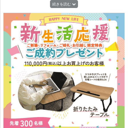
ージです。
【特典16】新生活応援 ご新築・リフォーム・ご婚礼・お引越し限定 11
続きを読む
【1等】「折りたたみコードレスリビングファン」50名様
万円(税込)以上お買上げで折りたたみテーブルプレゼント 先着300名様
【2等】tower「シリコーンアイロン置き付くるくるアイロンマット」50
【特典17】電動ベッドお買上げ 11万円(税込)以上でフランスベッド社製
名様
電動ベッド専用まくらカバープレゼント
【3等】tower「引っ掛け可動式キッチンフック」80名様
【特典18】キズ防止フェルトプレゼント! ※配送時にフェルトを商品にお
【末等】お楽しみ雑貨
貼りいたします。例:食卓セットの脚、ソファの脚等
大抽選会対象期間:2026.7.18〜7.20
【特典19】ご成約サポート割引 5万円(税込)以上お買上げで交通費サポー
ト1,000円OFF※ご購入いただいた方に交通費のサポートを致します。
【特典20】お部屋のコーディネートのお手伝い インテリアコーディネー
ター無料相談会。 ※お部屋の図面をご持参ください。※係員に申し付けく
ださい。※混雑時にはお待ちいただく場合がございます。無料相談会
【特典21】スリープアドバイザーがベッド&睡眠相談承ります。
【特典22】電動ベッド選びのお手伝い フランスベッド 電動ベッドアド
バイザーがご相談承ります。
【特典23】WEB事前お申込みの方に、粗品プレゼント! ※先着300組
【特典24】同時開催 浜本工芸&WeDO Style プレミアムブランドフェア
※上記特典と他の特典との併用は出来ません。詳しくはスタッフまでおた
ずねください。