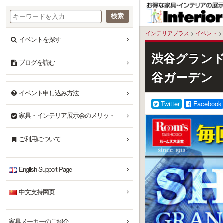
本
文
へ
インテリアプラス
>
イベント
>
イベントを探す
渋谷グラン
ブログを読む
谷ガーデン
イベント申し込み方法
Twitter
Facebook
家具・インテリア展示会のメリット
ご利用について
English Support Page
中文支持网页
家具メーカーのご紹介