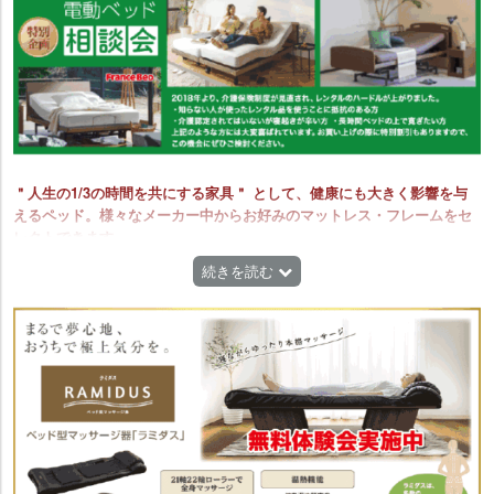
＂人生の1/3の時間を共にする家具＂ として、健康にも大きく影響を与
えるペッド。様々なメーカー中からお好みのマットレス・フレームをセ
レクトできます。
【フランスベッド】国内シェアナンバーワンのベッドメーカー。しっか
続きを読む
りとした寝心地でお布団からの乗り換えには特におすすめです。
【サータ】全米シェアナンバーワンのベッドメーカー。腰部などに硬さ
の違うスプリングを使用した「ゾーニング配列」が特長です。
【ルフ】1926年にドイツにて創業したヨーロッパテイストのデザイナー
ズベッドブランド。ヨーロッパで活躍するデザイナー達の感性と、熟練
のマイスター(職人)から生まれる丁寧なモノづくりに定評があります。
【日本ベッド】1926年創業の日本ベッドは、日本で最初にベッドの製造
を始めたベッドメーカー。皇室や迎賓館にも納品されています。
【アンネルベッド】創業から85年以上の歴史をもつ広島のベッド広島の
メーカー。純度の高いピアノ線を用いた、高品質ながらお値頃なマット