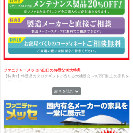
ファニチャーメッセin山口のお得な10大特典
【特典1】特選品カタログギフトが当たる大抽選会 ※10万円以上の家具を
ご購入の方。
【特典2】ファニチャーメッセ会場 特別価格 イベント厳選品を会場限定
続きを読む
の特別価格でご提供いたします。
【特典3】現金特別価格 ※5月20日までに全額ご入金に限ります。
【特典4】24回まで分割金利手数料0円。 ※弊社指定のショッピングク
レジットでの対応となります。
【特典5】長期お預かりサービス! ※最長8ヶ月までのお預かりとなりま
す。※5月20日までに全額ご入金に限ります。
【特典6】家具との同時購入でラグ・カーペット20%OFF! ※家具をご購