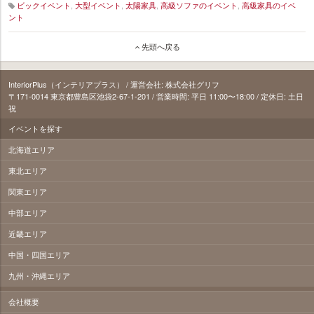
ビックイベント
,
大型イベント
,
太陽家具
,
高級ソファのイベント
,
高級家具のイベ
ント
36_taiyo_kagu
先頭へ戻る
InteriorPlus（インテリアプラス） / 運営会社: 株式会社グリフ
〒171‐0014 東京都豊島区池袋2-67-1-201 / 営業時間: 平日 11:00〜18:00 / 定休日: 土日
祝
イベントを探す
北海道エリア
東北エリア
関東エリア
中部エリア
近畿エリア
中国・四国エリア
九州・沖縄エリア
会社概要