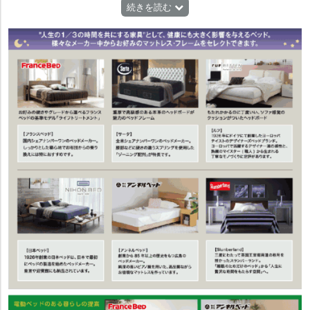
続きを読む
躍するデザイナーとコラボレーションを行い、コンテンポラリーなライ
フスタイルをトータルに提案しています。
【堀田木工所】アルダー材を主材とした木のぬくもりを大切にした家具
を作っている広島県のメーカーです。
【松田家具】福岡県大川市の総合家具メーカー。キッチン収納、テレビ
ボード、書棚、ソファー、ダイニングセットなど、幅広く取り扱ってい
ます。
【岡家具工業株式会社】福岡県の大川市にあるテレビボードを中心とし
て家具をつくる会社です。木の素材を活かして、長年培ってきた技術に
より現代のライフスタイルに合ったデザインの家具を作りつづけていま
す。
【九州銘木】国の天然記念物に指定されている屋久杉をはじめ、世界各
国から取り揃えた天然の一枚板を展示しています。九州髯木お好みに合
わせた加工も承っていますので、世界に1つだけのテーブルを探しにきて
ください。