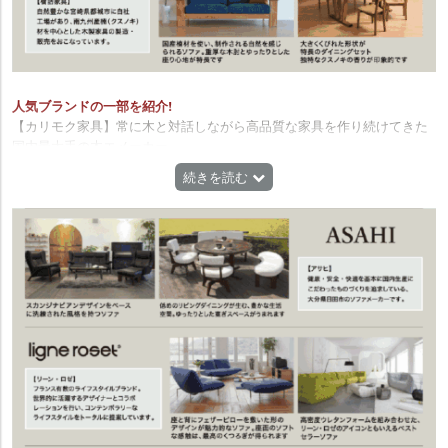
人気ブランドの一部を紹介!
【カリモク家具】常に木と対話しながら高品質な家具を作り続けてきた
国内最大手の木エメーカー。
【飛騨産業】歴史に残る平城・平安の造都に活躍した「飛騨の匠」、そ
続きを読む
の技術を受け継ぎ、職人の技を今に活かしている飛騨高山の老舗メーカ
ー。
【浜本工芸】楢ムクにこだわり、使い込むほどに愛着が増していく「本
物の家具」を提案し続ける家具メーカー。
【シラカワ】100年経てもなお新鮮と認められるような家具を、「100年
モダン」をデザイン哲学に、日々モノづくりを続けている飛騨高山の家
具メーカー。
【HTL】正解有数の規模を誇る革張りソファの専門ブランド。シンガポ
ール・イタリアの製造拠点から、50カ国以上に販売している「世界基
準」のソファメーカーです。革の鞣しからソファの製造まで一貫して行
っており、高品質の大判の革をふんだんに使用しています。
【冨士ファニチア】1959年創業の徳島の家具メーカー。常に今までの常
識を疑い、固定観念に捉われず「創造的破壊」を繰り返しながら新しい
価値を生み出し、冨士ファニチアに関わる全ての人を「人生の主人公」