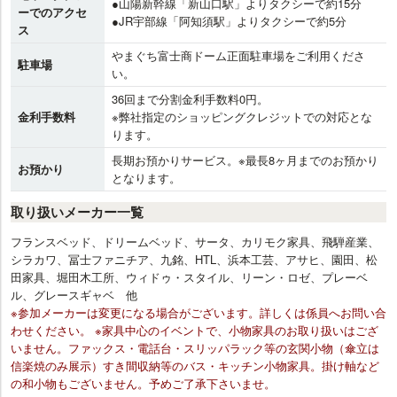
●山陽新幹線「新山口駅」よりタクシーで約15分
ーでのアクセ
●JR宇部線「阿知須駅」よりタクシーで約5分
ス
やまぐち富士商ドーム正面駐車場をご利用くださ
駐車場
い。
36回まで分割金利手数料0円。
金利手数料
※弊社指定のショッピングクレジットでの対応とな
ります。
長期お預かりサービス。※最長8ヶ月までのお預かり
お預かり
となります。
取り扱いメーカー一覧
フランスベッド、ドリームベッド、サータ、カリモク家具、飛騨産業、
シラカワ、冨士ファニチア、九銘、HTL、浜本工芸、アサヒ、園田、松
田家具、堀田木工所、ウィドゥ・スタイル、リーン・ロゼ、プレーベ
ル、グレースギャベ 他
※参加メーカーは変更になる場合がございます。詳しくは係員へお問い合
わせください。 ※家具中心のイベントで、小物家具のお取り扱いはござ
いません。ファックス・電話台・スリッパラック等の玄関小物（傘立は
信楽焼のみ展示）すき間収納等のバス・キッチン小物家具。掛け軸など
の和小物もございません。予めご了承下さいませ。