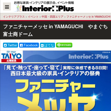
本
文
へ
インテリアプラス
>
イベント
>
中国・四国エリア
>
ファニチャーメッセ in YAMAGU
ファニチャーメッセ in YAMAGUCHI やまぐち
富士商ドーム
Twitter
Facebook
はてな