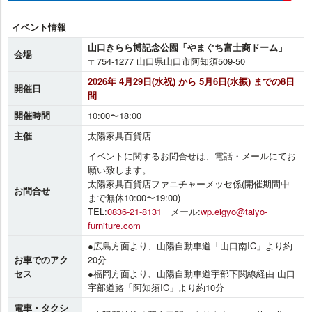
イベント情報
山口きらら博記念公園「やまぐち富士商ドーム」
会場
〒754-1277 山口県山口市阿知須509-50
2026年 4月29日(水祝) から 5月6日(水振) までの8日
開催日
間
開催時間
10:00〜18:00
主催
太陽家具百貨店
イベントに関するお問合せは、電話・メールにてお
願い致します。
太陽家具百貨店ファニチャーメッセ係(開催期間中
お問合せ
まで無休10:00〜19:00)
TEL:
0836-21-8131
メール:
wp.eigyo@taiyo-
furniture.com
●広島方面より、山陽自動車道「山口南IC」より約
お車でのアク
20分
セス
●福岡方面より、山陽自動車道宇部下関線経由 山口
宇部道路「阿知須IC」より約10分
電車・タクシ