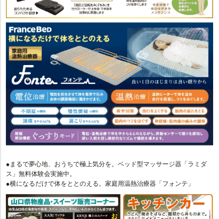
レスを作っています。
【Slunberland】三度にわたって英国王室御用達の称号を授かったスラン
バーランド。「睡眠のためだけのベッド」から「人生に贅沢な時間をも
たらす空間」へ。
●電動ベッドのある暮らしの提案「電動ベッド相談会」
2018年より、介護保険制度が見直され、レンタルのハードルが上がりま
した。●知らない人が使ったレンタル品を使うことに抵抗がある方 ●介護
認定されてはいないが寝起きが辛い方 ●長時間ベッドの上で寛ぎたい
方 このような方には大変喜ばれています。お買上げの際に特別割引も
ありますので、この機会にぜひご検討ください。
●まるで夢心地、おうちで極上気分を。ベッド型マッサージ器「ラミダ
ス」無料体験会実施中。
●横になるだけで体をととのえる。家庭用温熱治療器「フォンテ」