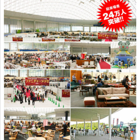
入の方に限ります。
【特典7】ベッドとの同時購入で寝装品20%OFF! ※ベッドをご購入の方
に限ります。
【特典8】ソファ・ダイニング用メンテナンス製品20%OFF! ※ソファま
たはダイニングをご購入の方が対象となります。
【特典9】製造メーカーと直接ご相談 製造メーカースタッフに無料でご
相談できます。
【特典10】お部屋づくりのコーディネートご相談無料。ご来場の際には
図面をご持参ください。