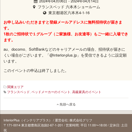
2024年04月06日
-
2024年04月14日
フランスベッド 六本木ショールーム
東京都港区六本木4-1-16
お申し込みいただきますと登録メールアドレスに無料招待状が届きま
す。
1枚のご招待状で１グループ（ご家族様、お友達等）もご一緒に入場でき
ます。
au、docomo、SoftBankなどのキャリアメールの場合、招待状が届きに
くい場合がございます。「@interior-plus.jp」を受信できるように設定願
います。
このイベントの申込は終了しました。
関東エリア
フランスベッド
,
ベッドメーカーのイベント
,
高級家具のイベント
32_miyata_tsurumi
先頭へ戻る
InteriorPlus（インテリアプラス） / 運営会社: 株式会社グリフ
〒171‐0014 東京都豊島区池袋2-67-1-201 / 営業時間: 平日 11:00〜18:00 / 定休日: 土日
祝