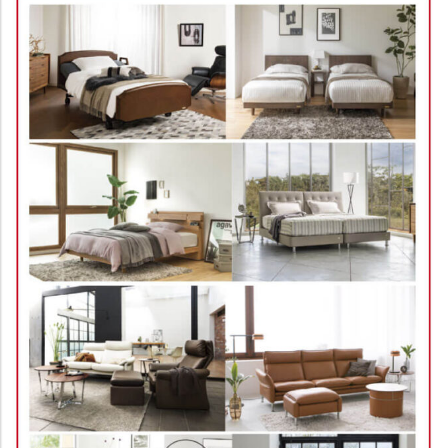
長1年間まで
【特典6】家具の移動 承ります。 ※ご購入品を設置の際、ご使用中の家
具類の移動が必要でしたら対応いたします。(作業内容により費用の有無
がございます。)
【特典7】お買上いただいた家具には、フローリング(床)のキズ防止用フ
ェルトを無料にてお貼りいたします。