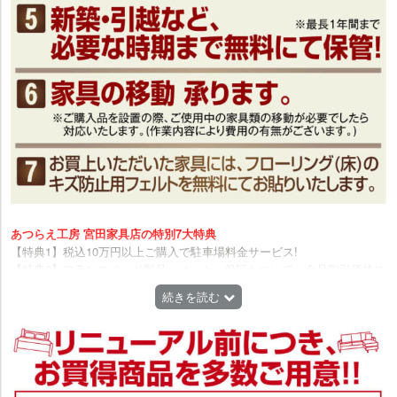
あつらえ工房 宮田家具店の特別7大特典
【特典1】税込10万円以上ご購入で駐車場料金サービス!
【特典2】フランスベッド製品、メーカー保証もついて、全品割引価格に
てご提供! ※ショールームに展示の無い、公式カタログやホームページに
続きを読む
掲載されている製品も対象となります。
【特典3】不要家具を引取対応 ※今回のフェアでお買い上げ頂いた際、今
お使いの不要となる同等品を配送時に引取対応致します。
【特典4】配送日の指定、配送時間の指定、承ります。 ※先約ありの場合
はお断りさせて頂く場合もございます
【特典5】新築・引越など、必要な時期まで無料にて保管致します。 ※最