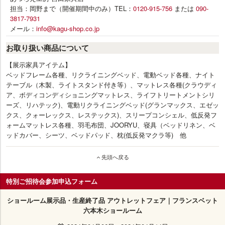
担当：岡野まで（開催期間中のみ）TEL：
0120-915-756
または
090-
3817-7931
メール：
info@kagu-shop.co.jp
お取り扱い商品について
【展示家具アイテム】
ベッドフレーム各種、リクライニングベッド、電動ベッド各種、ナイト
テーブル（木製、ライトスタンド付き等）、マットレス各種(クラウディ
ア、ボディコンディショニングマットレス、ライフトリートメントシリ
ーズ、リハテック)、電動リクライニングベッド(グランマックス、エゼッ
クス、クォーレックス、レステックス)、スリープコンシェル、低反発フ
ォームマットレス各種、羽毛布団、JOORYU、寝具（ベッドリネン、ベ
ッドカバー、シーツ、ベッドパッド、枕(低反発マクラ等) 他
先頭へ戻る
特別ご招待会参加申込フォーム
ショールーム展示品・生産終了品 アウトレットフェア｜フランスベット
六本木ショールーム