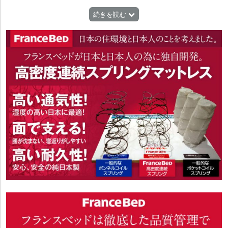
タリア製にこだわった「サコモディ」。スカンジナビアのデザインを誇
続きを読む
りとしたmade in Denmark「ノルディックイージーチェア」。デザイン
王国デンマークのこだわりが息づくパーソナルチェア「ケベ/KEBE」な
ど、じっくりとご覧いただけます。 フランスベッドのマットレス「高密
度連続スプリング」搭載のソファベッド「スイミーBASIC」。ソファと
しての座り心地はもちろん、ベッドとしても寝心地抜群。