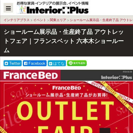
本
文
へ
インテリアプラス
>
イベント
>
関東エリア
>
ショールーム展示品・生産終了品 アウトレ
ショールーム展示品・生産終了品 アウトレッ
トフェア｜フランスベット 六本木ショールー
ム
Twitter
Facebook
はてな