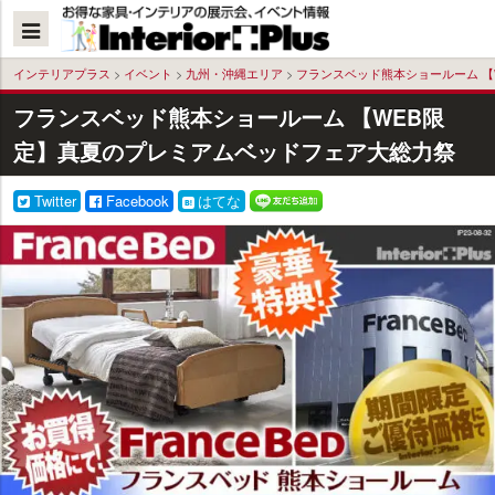
本
文
へ
インテリアプラス
>
イベント
>
九州・沖縄エリア
>
フランスベッド熊本ショールーム 【
フランスベッド熊本ショールーム 【WEB限
定】真夏のプレミアムベッドフェア大総力祭
Twitter
Facebook
はてな