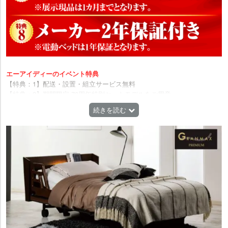
エーアイディーのイベント特典
【特典：1】配送・設置・組立サービス無料
【特典：2】期間限定 70周年特別セットモデルをご用意
【特典：3】展示現品・数量限定品などを特別価格でご提供
続きを読む
【特典：4】お取り寄せ商品も特別価格にてご提供
【特典：5】スリープアドバイザーによる寝姿勢無料診断
【特典：6】キズ防止フェルト取り付けサービス
【特典：7】最長6か月間保管無料※展示現品は1カ月までとなります。
【特典：8】メーカー2年保証付き※電動ベッドは1年保証となります。