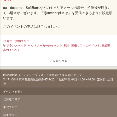
au、docomo、SoftBankなどのキャリアメールの場合、招待状が届きに
くい場合がございます。「@interior-plus.jp」を受信できるように設定願
います。
このイベントの申込は終了しました。
九州・沖縄エリア
フランスベッド
,
ベッドメーカーのイベント
,
熊本
,
高級ソファのイベント
,
高級家
具のイベント
133_aid-
先頭へ戻る
fukuoka
InteriorPlus（インテリアプラス） / 運営会社: 株式会社グリフ
〒171‐0014 東京都豊島区池袋2-67-1-201 / 営業時間: 平日 11:00〜18:00 / 定休日: 土日
祝
イベントを探す
北海道エリア
東北エリア
関東エリア