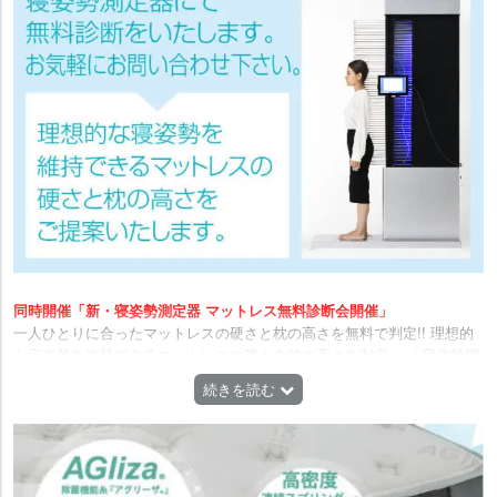
同時開催「新・寝姿勢測定器 マットレス無料診断会開催」
一人ひとりに合ったマットレスの硬さと枕の高さを無料で判定!! 理想的
な寝姿勢を維持できるマットレスの硬さを枕の高さを判定。 「寝姿勢測
定機」は、後頭部から首、背中、腰、臀部までのバックライン、および
続きを読む
身長・体重をコンピュータが瞬時に自動測定し、ご自身に合うマットレ
スの硬さ（ハード・ミディアム・ソフト）や、枕の高さを判定します。
測定されたお客様のデータから、実際にマットレスに寝た時に最適な、
マットレス、枕を店舗スタッフがご案内いたします。