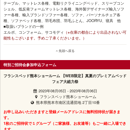
テーブル、マットレス各種、電動リクライニングベッド、スリープコン
シェル、低反発フォームマットレス各種、海外製デザイナーズ輸入ソフ
ァー各種、輸入ブランドソファー各種、ソファ、パーソナルチェア各
種、ソファベッド各種、羽毛布団、羽毛ふとん、JOORYU、寝具 他
■取扱いブランドの一例
エルポ、コンフォーム、サコモディ
（※在庫の都合により出品されない可
能性もございます。予めご了承くださいませ。）
先頭へ戻る
特別ご招待会参加申込フォーム
フランスベッド熊本ショールーム 【WEB限定】真夏のプレミアムベッド
フェア大総力祭
2023年08月05日
-
2023年08月06日
フランスベッド熊本ショールーム
熊本県熊本市南区流通団地 2丁目10番
お申し込みいただきますと登録メールアドレスに無料招待状が届きま
す。
1枚のご招待状で１グループ（ご家族様、お友達等）もご一緒に入場でき
ます。