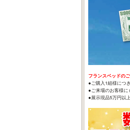
フランスベッドのご
●ご購入1組様につ
●ご来場のお客様に
●展示現品5万円以