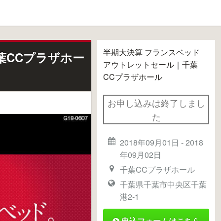
半期大決算 フランスベッド
葉CCプラザホー
アウトレットセール｜千葉
CCプラザホール
お申し込みは終了しまし
た
2018年09月01日
-
2018
年09月02日
千葉CCプラザホール
千葉県千葉市中央区千葉
港2-1
申込フォームはこちら