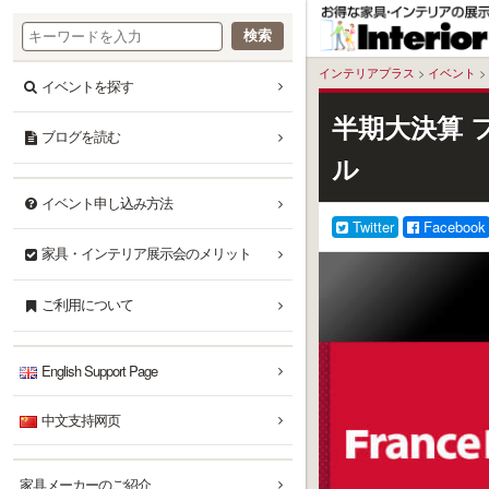
本
文
へ
インテリアプラス
>
イベント
>
イベントを探す
半期大決算 
ブログを読む
ル
イベント申し込み方法
Twitter
Facebook
家具・インテリア展示会のメリット
ご利用について
English Support Page
中文支持网页
家具メーカーのご紹介