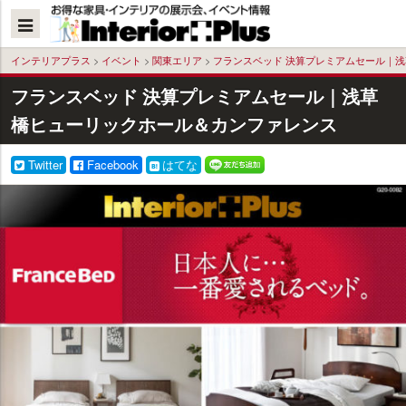
本
文
へ
インテリアプラス
>
イベント
>
関東エリア
>
フランスベッド 決算プレミアムセール｜
フランスベッド 決算プレミアムセール｜浅草
橋ヒューリックホール＆カンファレンス
Twitter
Facebook
はてな