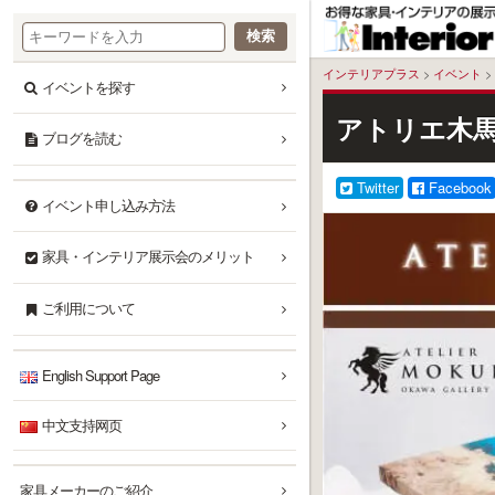
本
文
へ
インテリアプラス
>
イベント
>
イベントを探す
アトリエ木馬
ブログを読む
Twitter
Facebook
イベント申し込み方法
家具・インテリア展示会のメリット
ご利用について
English Support Page
中文支持网页
家具メーカーのご紹介