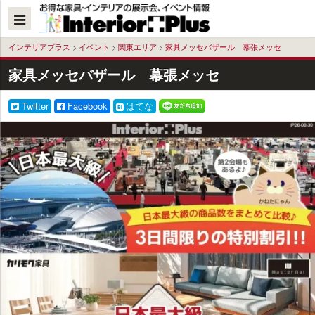
本
文
へ
インテリアプラス
>
イベント
>
関東エリア
>
家具メッセバザール 幕張メッセ
家具メッセバザール 幕張メッセ
Twitter
Facebook
はてな